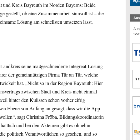
adt und Kreis Bayreuth im Norden Bayerns: Beide
e gestellt, ob eine Zusammenarbeit sinnvoll ist – die
Aus
emeinsame Lösung am schnellsten umsetzen lässt.
Ausg
Soc
in Landkreis seine maßgeschneiderte Integreat-Lösung
hrer der gemeinnützigen Firma Tür an Tür, welche
ckelt hat. „Nicht so in der Region Bayreuth: Hier
nsvertrags zwischen Stadt und Kreis nicht einmal
weil hinter den Kulissen schon vorher eifrig
iven Ebene von Anfang an gesagt, dass wir die App
ollen“, sagt Christina Fröba, Bildungskoordinatorin
altlich und bei den Akteuren gibt es ohnehin
ie politisch Verantwortlichen so gesehen, und so