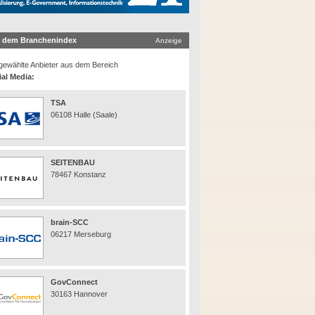
 dem Branchenindex
Anzeige
ewählte Anbieter aus dem Bereich
ial Media:
TSA
06108 Halle (Saale)
SEITENBAU
78467 Konstanz
brain-SCC
06217 Merseburg
GovConnect
30163 Hannover