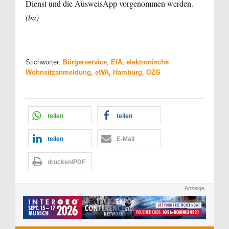
Dienst und die AusweisApp vorgenommen werden.
(ba)
Stichwörter:
Bürgerservice
,
EfA
,
elektronische
Wohnsitzanmeldung
,
eWA
,
Hamburg
,
OZG
teilen
teilen
teilen
E-Mail
drucken/PDF
Anzeige