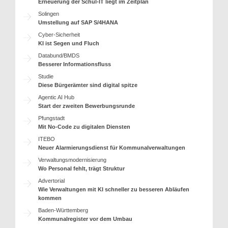
Erneuerung der Schul-IT liegt im Zeitplan
Solingen
Umstellung auf SAP S/4HANA
Cyber-Sicherheit
KI ist Segen und Fluch
Databund/BMDS
Besserer Informationsfluss
Studie
Diese Bürgerämter sind digital spitze
Agentic AI Hub
Start der zweiten Bewerbungsrunde
Pfungstadt
Mit No-Code zu digitalen Diensten
ITEBO
Neuer Alarmierungsdienst für Kommunalverwaltungen
Verwaltungsmodernisierung
Wo Personal fehlt, trägt Struktur
Advertorial
Wie Verwaltungen mit KI schneller zu besseren Abläufen
kommen
Baden-Württemberg
Kommunalregister vor dem Umbau