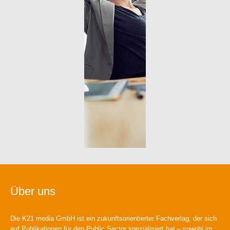
Über uns
Die K21 media GmbH ist ein zukunftsorientierter Fachverlag, der sich
auf Publikationen für den Public Sector spezialisiert hat – sowohl im