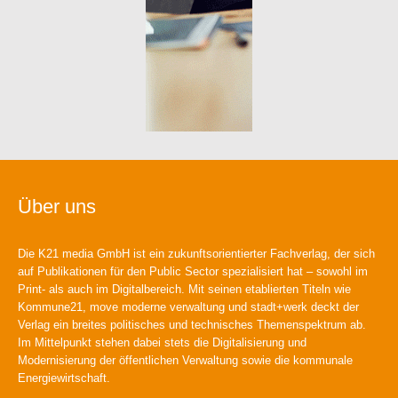
Über uns
Die K21 media GmbH ist ein zukunftsorientierter Fachverlag, der sich
auf Publikationen für den Public Sector spezialisiert hat – sowohl im
Print- als auch im Digitalbereich. Mit seinen etablierten Titeln wie
Kommune21, move moderne verwaltung und stadt+werk deckt der
Verlag ein breites politisches und technisches Themenspektrum ab.
Im Mittelpunkt stehen dabei stets die Digitalisierung und
Modernisierung der öffentlichen Verwaltung sowie die kommunale
Energiewirtschaft.