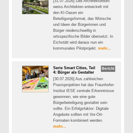
[31.07.2026] Das Architekturbüro
weiss Architekten entwickelt mit
den KI-Oasen ein
Beteiligungsformat, das Wünsche
und Ideen der Bürgerinnen und
Bürger niederschwellig in
ortsspezifische Bilder übersetzt. In
Eichstätt wird daraus nun ein
kommunales Pilotprojekt.
mehr...
Serie Smart Cities, Teil
Bericht
4: Bürger als Gestalter
[30.07.2026] Aus zahlreichen
Praxisprojekten hat das Fraunhofer-
Institut IESE zentrale Erkenntnisse
gewonnen, wie eine gute
Bürgerbeteiligung gestaltet sein
sollte. Ein Erfolgsfaktor: Digitale
Angebote sollten mit Vor-Ort-
Formaten kombiniert werden.
mehr...