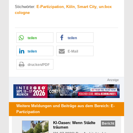
Stichwörter:
E-Partizipation
,
Köln
,
Smart City
,
un:box
cologne
teilen
teilen
teilen
E-Mail
drucken/PDF
Anzeige
Weitere Meldungen und Beiträge aus dem Bereich:
E-
Partizipation
KI-Oasen: Wenn Städte
Bericht
träumen