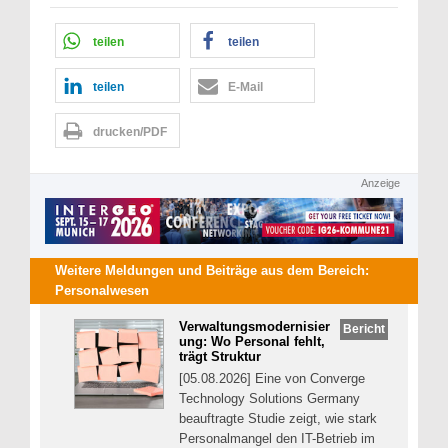
teilen
teilen
teilen
E-Mail
drucken/PDF
Anzeige
Weitere Meldungen und Beiträge aus dem Bereich:
Personalwesen
Verwaltungsmodernisier
Bericht
ung: Wo Personal fehlt,
trägt Struktur
[05.08.2026] Eine von Converge
Technology Solutions Germany
beauftragte Studie zeigt, wie stark
Personalmangel den IT-Betrieb im