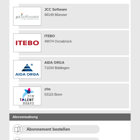
JCC Software
48149 Münster
ITEBO
49074 Osnabrück
AIDA ORGA
71034 Böblingen
zfm
53115 Bonn
Aboverwaltung
Abonnement bestellen