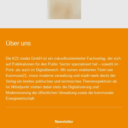
Über uns
Die K21 media GmbH ist ein zukunftsorientierter Fachverlag, der sich
auf Publikationen für den Public Sector spezialisiert hat – sowohl im
Print- als auch im Digitalbereich. Mit seinen etablierten Titeln wie
Kommune21, move moderne verwaltung und stadt+werk deckt der
Verlag ein breites politisches und technisches Themenspektrum ab.
Im Mittelpunkt stehen dabei stets die Digitalisierung und
Modernisierung der öffentlichen Verwaltung sowie die kommunale
Energiewirtschaft.
Newsletter