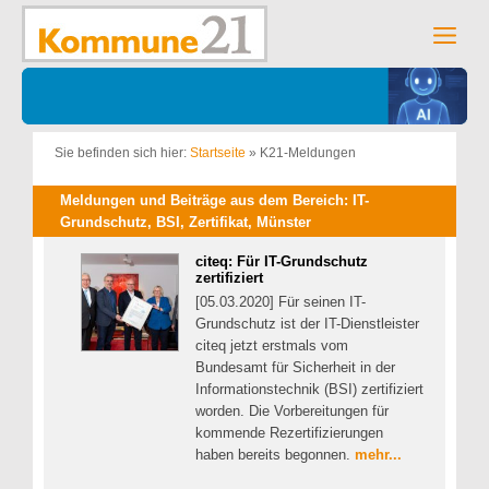
Zum
Inhalt
Men
springen
Sie befinden sich hier:
Startseite
»
K21-Meldungen
Meldungen und Beiträge aus dem Bereich: IT-
Grundschutz, BSI, Zertifikat, Münster
citeq: Für IT-Grundschutz
zertifiziert
[05.03.2020] Für seinen IT-
Grundschutz ist der IT-Dienstleister
citeq jetzt erstmals vom
Bundesamt für Sicherheit in der
Informationstechnik (BSI) zertifiziert
worden. Die Vorbereitungen für
kommende Rezertifizierungen
haben bereits begonnen.
mehr...