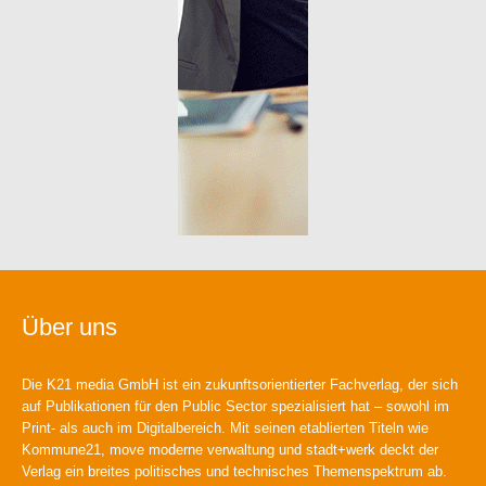
Über uns
Die K21 media GmbH ist ein zukunftsorientierter Fachverlag, der sich
auf Publikationen für den Public Sector spezialisiert hat – sowohl im
Print- als auch im Digitalbereich. Mit seinen etablierten Titeln wie
Kommune21, move moderne verwaltung und stadt+werk deckt der
Verlag ein breites politisches und technisches Themenspektrum ab.