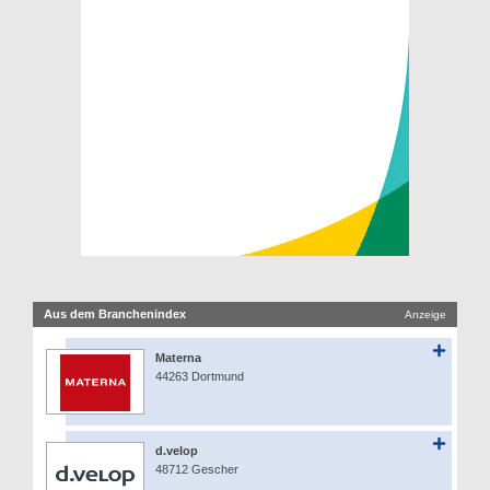
Aus dem Branchenindex
Anzeige
Materna
44263 Dortmund
d.velop
48712 Gescher