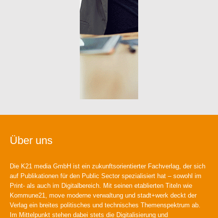
Über uns
Die K21 media GmbH ist ein zukunftsorientierter Fachverlag, der sich
auf Publikationen für den Public Sector spezialisiert hat – sowohl im
Print- als auch im Digitalbereich. Mit seinen etablierten Titeln wie
Kommune21, move moderne verwaltung und stadt+werk deckt der
Verlag ein breites politisches und technisches Themenspektrum ab.
Im Mittelpunkt stehen dabei stets die Digitalisierung und