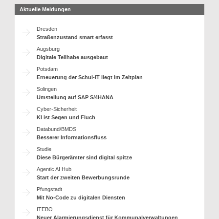
Aktuelle Meldungen
Dresden
Straßenzustand smart erfasst
Augsburg
Digitale Teilhabe ausgebaut
Potsdam
Erneuerung der Schul-IT liegt im Zeitplan
Solingen
Umstellung auf SAP S/4HANA
Cyber-Sicherheit
KI ist Segen und Fluch
Databund/BMDS
Besserer Informationsfluss
Studie
Diese Bürgerämter sind digital spitze
Agentic AI Hub
Start der zweiten Bewerbungsrunde
Pfungstadt
Mit No-Code zu digitalen Diensten
ITEBO
Neuer Alarmierungsdienst für Kommunalverwaltungen