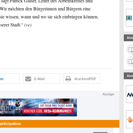
 sagt Patrick Glaser, Leiter des Arbeitskreises und
. „Wir möchten den Bürgerinnen und Bürgern eine
t sie wissen, wann und wo sie sich einbringen können.
serer Stadt.“
(ve)
Abo
Aus
len
E-Mail
drucken/PDF
Anzeige
artizipation