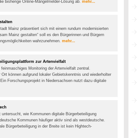
die bisherige Online-Mängelmelder-Lösung ab.
mehr...
stalten
Stadt Mainz präsentiert sich mit einem rundum modernisierten
nsam Mainz gestalten“ soll es den Bürgerinnen und Bürgern
kungsmöglichkeiten wahrzunehmen.
mehr...
iligungsplattform zur Artenvielfalt
 feinmaschiges Monitoring der Artenvielfalt zentral.
r Ort können aufgrund lokaler Gebietskenntnis und wiederholter
 Ein Forschungsprojekt in Niedersachsen nutzt dazu digitale
tech
 untersucht, wie Kommunen digitale Bürgerbeteiligung
tdeutsche Kommunen häufiger aktiv sind als westdeutsche.
ale Bürgerbeteiligung in der Breite ist kein Hightech-