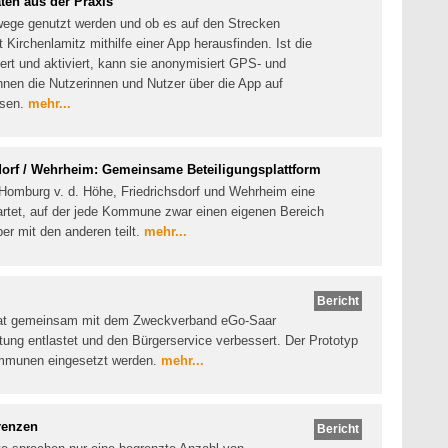
ten aus der Praxis
wege genutzt werden und ob es auf den Strecken
 Kirchenlamitz mithilfe einer App herausfinden. Ist die
rt und aktiviert, kann sie anonymisiert GPS- und
nen die Nutzerinnen und Nutzer über die App auf
isen.
mehr...
dorf / Wehrheim: Gemeinsame Beteiligungsplattform
Homburg v. d. Höhe, Friedrichsdorf und Wehrheim eine
rtet, auf der jede Kommune zwar einen eigenen Bereich
ber mit den anderen teilt.
mehr...
Bericht
hat gemeinsam mit dem Zweckverband eGo-Saar
altung entlastet und den Bürgerservice verbessert. Der Prototyp
Kommunen eingesetzt werden.
mehr...
renzen
Bericht