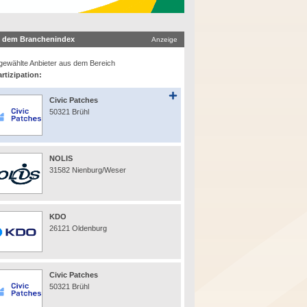
 dem Branchenindex
Anzeige
ewählte Anbieter aus dem Bereich
rtizipation:
Civic Patches
50321 Brühl
NOLIS
31582 Nienburg/Weser
KDO
26121 Oldenburg
Civic Patches
50321 Brühl