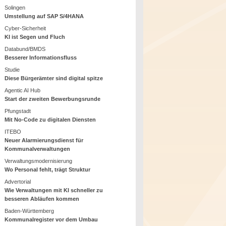
Solingen
Umstellung auf SAP S/4HANA
Cyber-Sicherheit
KI ist Segen und Fluch
Databund/BMDS
Besserer Informationsfluss
Studie
Diese Bürgerämter sind digital spitze
Agentic AI Hub
Start der zweiten Bewerbungsrunde
Pfungstadt
Mit No-Code zu digitalen Diensten
ITEBO
Neuer Alarmierungsdienst für
Kommunalverwaltungen
Verwaltungsmodernisierung
Wo Personal fehlt, trägt Struktur
Advertorial
Wie Verwaltungen mit KI schneller zu
besseren Abläufen kommen
Baden-Württemberg
Kommunalregister vor dem Umbau