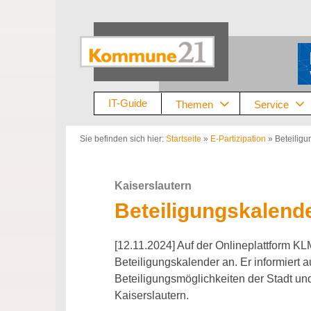
Zum
Inhalt
springen
IT-Guide
Themen
Service
Sie befinden sich hier:
Startseite
»
E-Partizipation
»
Beteiligu
Kaiserslautern
Beteiligungskalende
[12.11.2024] Auf der Onlineplattform KL
Beteiligungskalender an. Er informiert 
Beteiligungsmöglichkeiten der Stadt und i
Kaiserslautern.