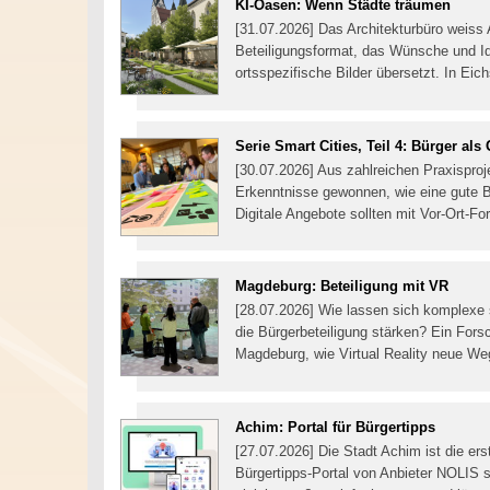
KI-Oasen: Wenn Städte träumen
[31.07.2026] Das Architekturbüro weiss 
Beteiligungsformat, das Wünsche und Id
ortsspezifische Bilder übersetzt. In Eic
Serie Smart Cities, Teil 4: Bürger als 
[30.07.2026] Aus zahlreichen Praxisproj
Erkenntnisse gewonnen, wie eine gute Bür
Digitale Angebote sollten mit Vor-Ort-F
Magdeburg: Beteiligung mit VR
[28.07.2026] Wie lassen sich komplexe 
die Bürgerbeteiligung stärken? Ein For
Magdeburg, wie Virtual Reality neue We
Achim: Portal für Bürgertipps
[27.07.2026] Die Stadt Achim ist die e
Bürgertipps-Portal von Anbieter NOLIS 