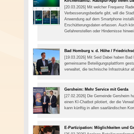
Kirchenlamitz: Radspur-App liefert Da
[20.03.2026] Mit welcher Frequenz Rad
Verbesserungsbedarfe gibt, will die Stadt
Anwendung auf dem Smartphone installie
Erschütterungsdaten erfassen. Auch kön
Gefahrenstellen oder Hindernisse hinwe
Bad Homburg v. d. Höhe / Friedrichs
[19.03.2026] Mit Seid Dabei haben Bad 
gemeinsame Beteiligungsplattform gesta
verwaltet, die technische Infrastruktur a
Gersheim: Mehr Service mit Gerda
[27.02.2026] Die Gemeinde Gersheim 
einen KI-Chatbot pilotiert, der die Verw
kann künftig in allen saarländischen 
E-Partizipation: Möglichkeiten und G