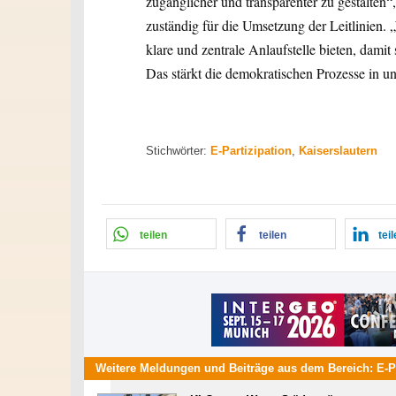
zugänglicher und transparenter zu gestalten“,
zuständig für die Umsetzung der Leitlinien
klare und zentrale Anlaufstelle bieten, dami
Das stärkt die demokratischen Prozesse in un
Stichwörter:
E-Partizipation
,
Kaiserslautern
teilen
teilen
tei
Weitere Meldungen und Beiträge aus dem Bereich:
E-P