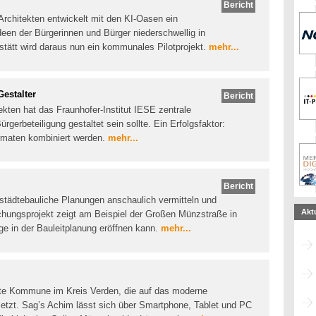
Bericht
Architekten entwickelt mit den KI-Oasen ein
een der Bürgerinnen und Bürger niederschwellig in
hstätt wird daraus nun ein kommunales Pilotprojekt.
mehr...
Gestalter
Bericht
ekten hat das Fraunhofer-Institut IESE zentrale
gerbeteiligung gestaltet sein sollte. Ein Erfolgsfaktor:
ormaten kombiniert werden.
mehr...
Bericht
städtebauliche Planungen anschaulich vermitteln und
Akt
schungsprojekt zeigt am Beispiel der Großen Münzstraße in
ge in der Bauleitplanung eröffnen kann.
mehr...
rste Kommune im Kreis Verden, die auf das moderne
setzt. Sag’s Achim lässt sich über Smartphone, Tablet und PC