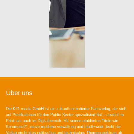
Über uns
Die K21 media GmbH ist ein zukunftsorientierter Fachverlag, der sich
auf Publikationen für den Public Sector spezialisiert hat – sowohl im
Print- als auch im Digitalbereich. Mit seinen etablierten Titeln wie
Kommune21, move moderne verwaltung und stadt+werk deckt der
Verlag ein breites politisches und technisches Themenspektrum ab.