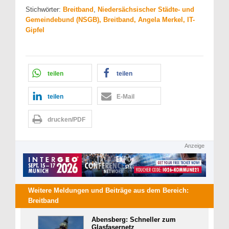
Stichwörter:
Breitband
,
Niedersächsischer Städte- und
Gemeindebund (NSGB), Breitband, Angela Merkel, IT-
Gipfel
teilen
teilen
teilen
E-Mail
drucken/PDF
Anzeige
Weitere Meldungen und Beiträge aus dem Bereich:
Breitband
Abensberg: Schneller zum
Glasfasernetz