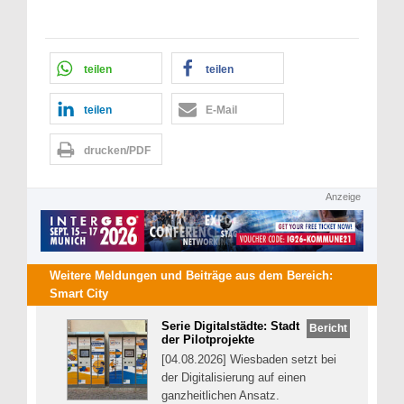
teilen
teilen
teilen
E-Mail
drucken/PDF
Anzeige
Weitere Meldungen und Beiträge aus dem Bereich:
Smart City
Serie Digitalstädte: Stadt
Bericht
der Pilotprojekte
[04.08.2026] Wiesbaden setzt bei
der Digitalisierung auf einen
ganzheitlichen Ansatz.