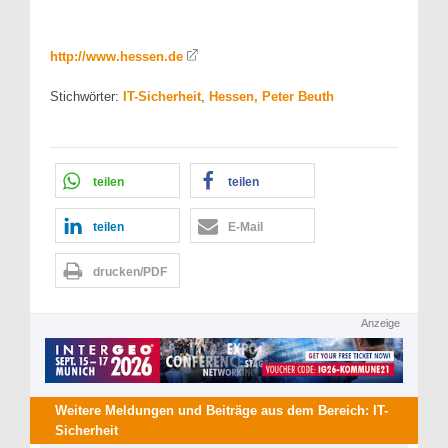
http://www.hessen.de
Stichwörter:
IT-Sicherheit
,
Hessen, Peter Beuth
teilen
teilen
teilen
E-Mail
drucken/PDF
Anzeige
Weitere Meldungen und Beiträge aus dem Bereich:
IT-
Sicherheit