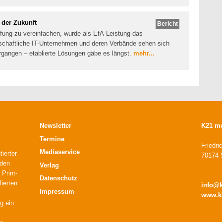
 der Zukunft
Bericht
ffung zu vereinfachen, wurde als EfA-Leistung das
rtschaftliche IT-Unternehmen und deren Verbände sehen sich
ergangen – etablierte Lösungen gäbe es längst.
mehr...
Newsletter
K21 m
Termine
Friedri
Mediaservice
ierter
70174 S
 den
Verlag
 Print-
Datenschutz
lierten
info@
Impressum
www.k
g ein