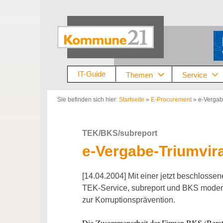
Zum
Inhalt
springen
IT-Guide
Themen
Service
Sie befinden sich hier:
Startseite
»
E-Procurement
»
e-Vergab
TEK/BKS/subreport
e-Vergabe-Triumvir
[14.04.2004] Mit einer jetzt beschloss
TEK-Service, subreport und BKS moder
zur Korruptionsprävention.
Die Zusammenarbeit der Firmen BKS (Berat