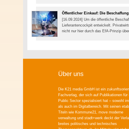
Öffentlicher Einkauf: Die Beschaffung
[16.09.2024] Um die öffentliche Bescha
Lieferantencockpit entwickelt. Privatwi
nicht nur hier durch das EfA-Prinzip üb
Über uns
Die K21 media GmbH ist ein zukunftsorient
Fachverlag, der sich auf Publikationen für
Public Sector spezialisiert hat – sowohl im
als auch im Digitalbereich. Mit seinen etab
Titeln wie Kommune21, move moderne
verwaltung und stadt+werk deckt der Verla
breites politisches und technisches