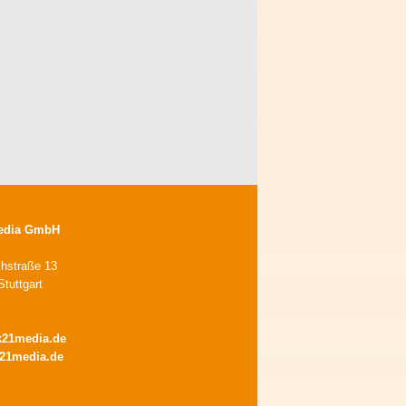
edia GmbH
chstraße 13
tuttgart
k21media.de
21media.de