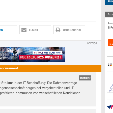
Aus
Ausg
E-P
len
E-Mail
drucken/PDF
Anzeige
rocurement
Bericht
Struktur in der IT-Beschaffung: Die Rahmenverträge
sgenossenschaft sorgen bei Vergabestellen und IT-
g profitieren Kommunen von wirtschaftlichen Konditionen.