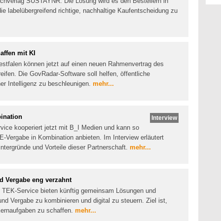
chverlag SUSTAYNR. Die Lösung wird es den Bestellern in
 die labelübergreifend richtige, nachhaltige Kaufentscheidung zu
affen mit KI
stfalen können jetzt auf einen neuen Rahmenvertrag des
fen. Die GovRadar-Software soll helfen, öffentliche
er Intelligenz zu beschleunigen.
mehr...
ination
Interview
ce kooperiert jetzt mit B_I Medien und kann so
-Vergabe in Kombination anbieten. Im Interview erläutert
tergründe und Vorteile dieser Partnerschaft.
mehr...
nd Vergabe eng verzahnt
d TEK-Service bieten künftig gemeinsam Lösungen und
nd Vergabe zu kombinieren und digital zu steuern. Ziel ist,
Kernaufgaben zu schaffen.
mehr...