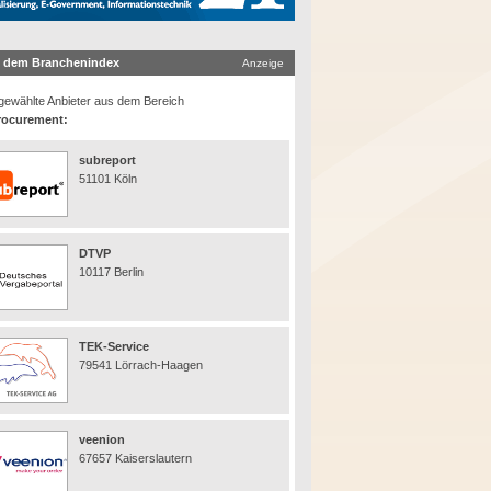
 dem Branchenindex
Anzeige
ewählte Anbieter aus dem Bereich
rocurement:
subreport
51101 Köln
DTVP
10117 Berlin
TEK-Service
79541 Lörrach-Haagen
veenion
67657 Kaiserslautern