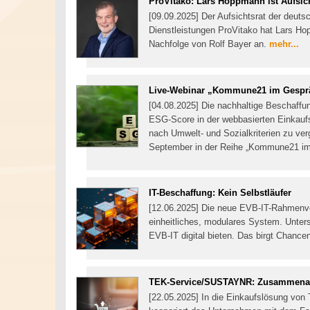
ProVitako: Lars Hoppmann ist Aufsich
[09.09.2025] Der Aufsichtsrat der deuts
Dienstleistungen ProVitako hat Lars Ho
Nachfolge von Rolf Bayer an.
mehr...
Live-Webinar „Kommune21 im Gespräch
[04.08.2025] Die nachhaltige Beschaffun
ESG-Score in der webbasierten Einkaufs
nach Umwelt- und Sozialkriterien zu ver
September in der Reihe „Kommune21 im
IT-Beschaffung: Kein Selbstläufer
[12.06.2025] Die neue EVB-IT-Rahmenver
einheitliches, modulares System. Unterst
EVB-IT digital bieten. Das birgt Chancen
TEK-Service/SUSTAYNR: Zusammenarbe
[22.05.2025] In die Einkaufslösung von 