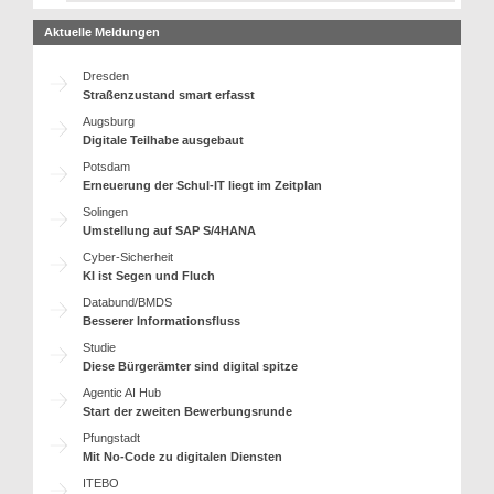
Aktuelle Meldungen
Dresden
Straßenzustand smart erfasst
Augsburg
Digitale Teilhabe ausgebaut
Potsdam
Erneuerung der Schul-IT liegt im Zeitplan
Solingen
Umstellung auf SAP S/4HANA
Cyber-Sicherheit
KI ist Segen und Fluch
Databund/BMDS
Besserer Informationsfluss
Studie
Diese Bürgerämter sind digital spitze
Agentic AI Hub
Start der zweiten Bewerbungsrunde
Pfungstadt
Mit No-Code zu digitalen Diensten
ITEBO