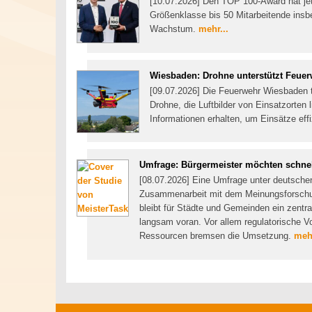
[10.07.2026] Den TOP 100-Award hat jetz
Größenklasse bis 50 Mitarbeitende insbe
Wachstum.
mehr...
Wiesbaden: Drohne unterstützt Feue
[09.07.2026] Die Feuerwehr Wiesbaden te
Drohne, die Luftbilder von Einsatzorten l
Informationen erhalten, um Einsätze eff
Umfrage: Bürgermeister möchten schnell
[08.07.2026] Eine Umfrage unter deutsche
Zusammenarbeit mit dem Meinungsforschungsi
bleibt für Städte und Gemeinden ein zentr
langsam voran. Vor allem regulatorische 
Ressourcen bremsen die Umsetzung.
mehr