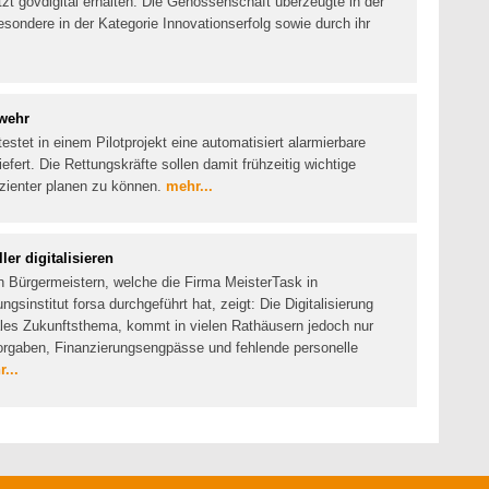
t govdigital erhalten. Die Genossenschaft überzeugte in der
sondere in der Kategorie Innovationserfolg sowie durch ihr
rwehr
stet in einem Pilotprojekt eine automatisiert alarmierbare
iefert. Die Rettungskräfte sollen damit frühzeitig wichtige
izienter planen zu können.
mehr...
er digitalisieren
n Bürgermeistern, welche die Firma MeisterTask in
nstitut forsa durchgeführt hat, zeigt: Die Digitalisierung
ales Zukunftsthema, kommt in vielen Rathäusern jedoch nur
Vorgaben, Finanzierungsengpässe und fehlende personelle
...