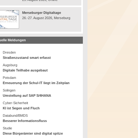
Merseburger Digitaltage
26.-27. August 2026, Merseburg
uelle Meldungen
Dresden
Straßenzustand smart erfasst
Augsburg
Digitale Teilhabe ausgebaut
Potsdam
Erneuerung der Schul-IT liegt im Zeitplan
Solingen
Umstellung auf SAP S/4HANA
Cyber-Sicherheit
KI ist Segen und Fluch
Databund/BMDS
Besserer Informationsfluss
Studie
Diese Bürgerämter sind digital spitze