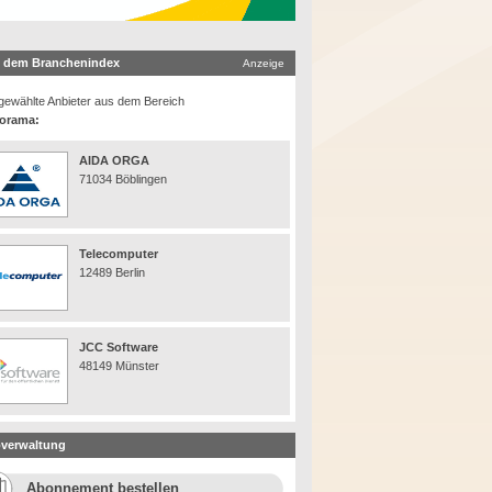
 dem Branchenindex
Anzeige
ewählte Anbieter aus dem Bereich
orama:
AIDA ORGA
71034 Böblingen
Telecomputer
12489 Berlin
JCC Software
48149 Münster
verwaltung
Abonnement bestellen