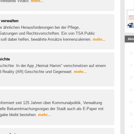
esverbands Vitako.
mehr...
 verwalten
 ähnlichen Herausforderungen bei der Pflege,
n Satzungen und Rechtsvorschriften. Ein von TSA Public
h soll dabei helfen, bewährte Ansätze kennenzulernen.
mehr...
Akt
ichte
eschichte: In der App „Heimat Hamm“ verschmelzen auf einem
d Reality (AR) Geschichte und Gegenwart.
mehr...
informiert seit 125 Jahren über Kommunalpolitik, Verwaltung
zielle Bekanntmachungsorgan der Stadt auch als E-Paper mit
sgabe bleibt bestehen.
mehr...