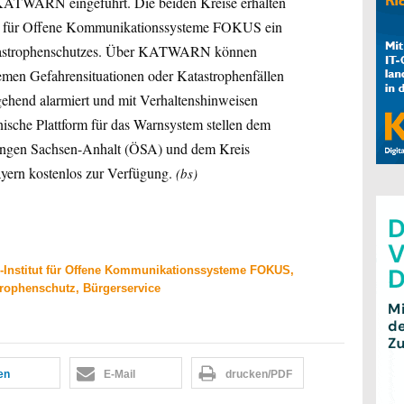
ATWARN eingeführt. Die beiden Kreise erhalten
uts für Offene Kommunikationssysteme FOKUS ein
Katastrophenschutzes. Über KATWARN können
emen Gefahrensituationen oder Katastrophenfällen
hend alarmiert und mit Verhaltenshinweisen
hnische Plattform für das Warnsystem stellen dem
rungen Sachsen-Anhalt (ÖSA) und dem Kreis
ern kostenlos zur Verfügung.
(bs)
Institut für Offene Kommunikationssysteme FOKUS,
trophenschutz, Bürgerservice
len
E-Mail
drucken/PDF