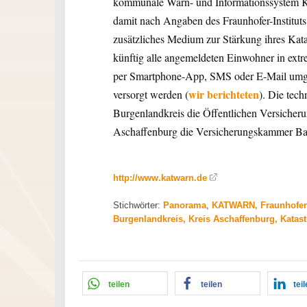
kommunale Warn- und Informationssystem K
damit nach Angaben des Fraunhofer-Instit
zusätzliches Medium zur Stärkung ihres 
künftig alle angemeldeten Einwohner in extr
per Smartphone-App, SMS oder E-Mail umge
wir berichteten
versorgt werden (
). Die tec
Burgenlandkreis die Öffentlichen Versiche
Aschaffenburg die Versicherungskammer Bay
http://www.katwarn.de
Stichwörter:
Panorama
,
KATWARN, Fraunhofer-
Burgenlandkreis, Kreis Aschaffenburg, Katas
teilen
teilen
tei