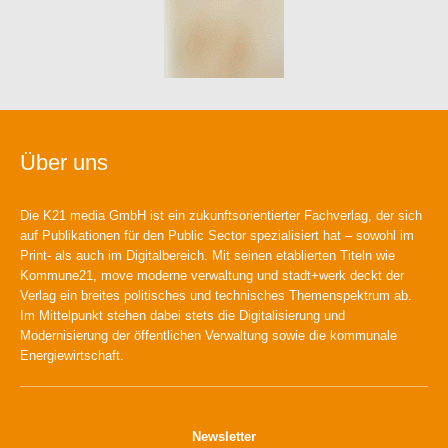
Über uns
Die K21 media GmbH ist ein zukunftsorientierter Fachverlag, der sich
auf Publikationen für den Public Sector spezialisiert hat – sowohl im
Print- als auch im Digitalbereich. Mit seinen etablierten Titeln wie
Kommune21, move moderne verwaltung und stadt+werk deckt der
Verlag ein breites politisches und technisches Themenspektrum ab.
Im Mittelpunkt stehen dabei stets die Digitalisierung und
Modernisierung der öffentlichen Verwaltung sowie die kommunale
Energiewirtschaft.
Newsletter