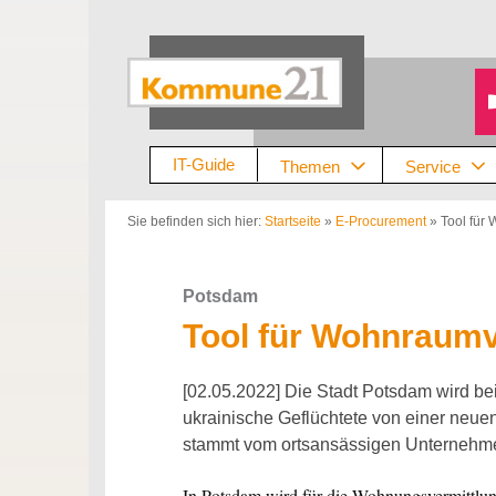
Zum
Inhalt
springen
IT-Guide
Themen
Service
Sie befinden sich hier:
Startseite
»
E-Procurement
»
Tool für
Potsdam
Tool für Wohnraumv
[02.05.2022] Die Stadt Potsdam wird be
ukrainische Geflüchtete von einer neuen 
stammt vom ortsansässigen Unterneh
In Potsdam wird für die Wohnungsvermittlung 