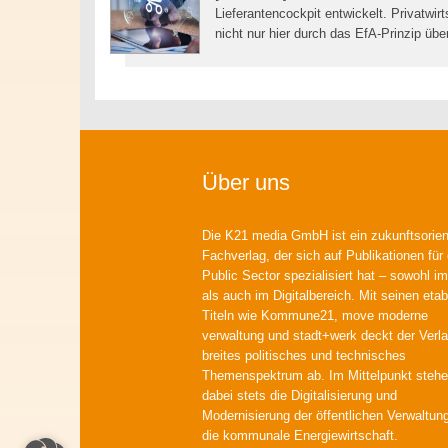
Lieferantencockpit entwickelt. Privatwi
nicht nur hier durch das EfA-Prinzip üb
Über uns
Die K21 media GmbH ist ein zukunftsorient
Fachverlag, der sich auf Publikationen für
Public Sector spezialisiert hat – sowohl im
als auch im Digitalbereich. Mit seinen etab
Titeln wie Kommune21, move moderne
verwaltung und stadt+werk deckt der Verla
breites politisches und technisches
Themenspektrum ab. Im Mittelpunkt steh
dabei stets die Digitalisierung und
Modernisierung der öffentlichen Verwaltun
die kommunale Energiewirtschaft.