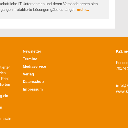
rtschaftliche IT-Unternehmen und deren Verbände sehen sich
ergangen – etablierte Lösungen gäbe es längst.
mehr...
Newsletter
K21 m
Termine
Friedri
Mediaservice
ierter
70174 S
 den
Verlag
 Print-
Datenschutz
lierten
info@
Impressum
www.k
g ein
en
g sowie