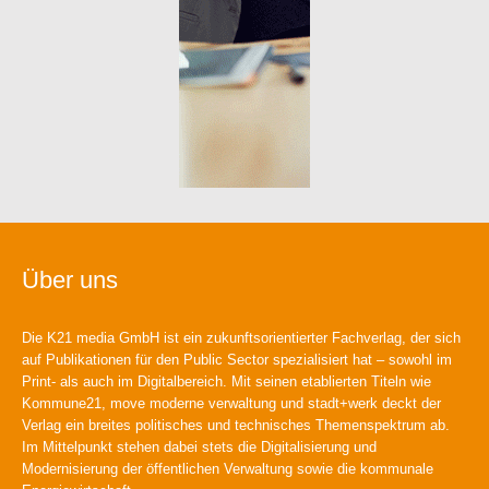
Über uns
Die K21 media GmbH ist ein zukunftsorientierter Fachverlag, der sich
auf Publikationen für den Public Sector spezialisiert hat – sowohl im
Print- als auch im Digitalbereich. Mit seinen etablierten Titeln wie
Kommune21, move moderne verwaltung und stadt+werk deckt der
Verlag ein breites politisches und technisches Themenspektrum ab.
Im Mittelpunkt stehen dabei stets die Digitalisierung und
Modernisierung der öffentlichen Verwaltung sowie die kommunale