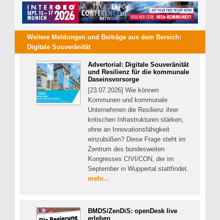
Weitere Meldungen und Beiträge aus dem Bereich:
Digitale Souveränität
Advertorial: Digitale Souveränität
und Resilienz für die kommunale
Daseinsvorsorge
[23.07.2026] Wie können
Kommunen und kommunale
Unternehmen die Resilienz ihrer
kritischen Infrastrukturen stärken,
ohne an Innovationsfähigkeit
einzubüßen? Diese Frage steht im
Zentrum des bundesweiten
Kongresses CIVI/CON, der im
September in Wuppertal stattfindet.
mehr...
BMDS/ZenDiS: openDesk live
erleben