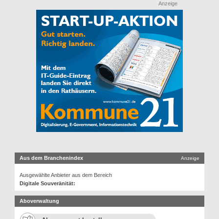
Anzeige
Aus dem Branchenindex
Anzeige
Ausgewählte Anbieter aus dem Bereich
Digitale Souveränität:
Aboverwaltung