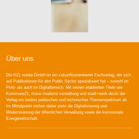
Über uns
Die K21 media GmbH ist ein zukunftsorientierter Fachverlag, der sich
auf Publikationen für den Public Sector spezialisiert hat – sowohl im
Print- als auch im Digitalbereich. Mit seinen etablierten Titeln wie
Kommune21, move moderne verwaltung und stadt+werk deckt der
Verlag ein breites politisches und technisches Themenspektrum ab.
Im Mittelpunkt stehen dabei stets die Digitalisierung und
Modernisierung der öffentlichen Verwaltung sowie die kommunale
Energiewirtschaft.