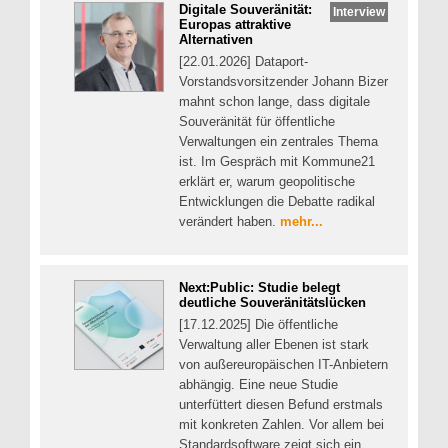
Digitale Souveränität:
Interview
Europas attraktive
Alternativen
[22.01.2026] Dataport-
Vorstandsvorsitzender Johann Bizer
mahnt schon lange, dass digitale
Souveränität für öffentliche
Verwaltungen ein zentrales Thema
ist. Im Gespräch mit Kommune21
erklärt er, warum geopolitische
Entwicklungen die Debatte radikal
verändert haben.
mehr...
Next:Public: Studie belegt
deutliche Souveränitätslücken
[17.12.2025] Die öffentliche
Verwaltung aller Ebenen ist stark
von außereuropäischen IT-Anbietern
abhängig. Eine neue Studie
unterfüttert diesen Befund erstmals
mit konkreten Zahlen. Vor allem bei
Standardsoftware zeigt sich ein