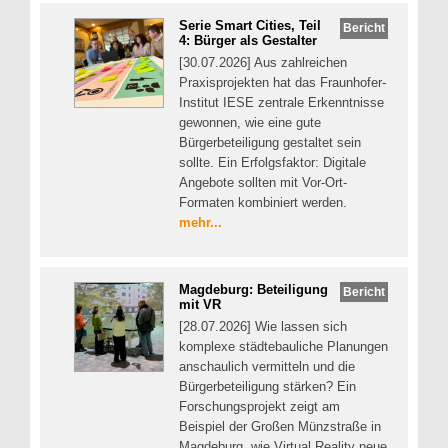
Serie Smart Cities, Teil
Bericht
4: Bürger als Gestalter
[30.07.2026] Aus zahlreichen
Praxisprojekten hat das Fraunhofer-
Institut IESE zentrale Erkenntnisse
gewonnen, wie eine gute
Bürgerbeteiligung gestaltet sein
sollte. Ein Erfolgsfaktor: Digitale
Angebote sollten mit Vor-Ort-
Formaten kombiniert werden.
mehr...
Magdeburg: Beteiligung
Bericht
mit VR
[28.07.2026] Wie lassen sich
komplexe städtebauliche Planungen
anschaulich vermitteln und die
Bürgerbeteiligung stärken? Ein
Forschungsprojekt zeigt am
Beispiel der Großen Münzstraße in
Magdeburg, wie Virtual Reality neue