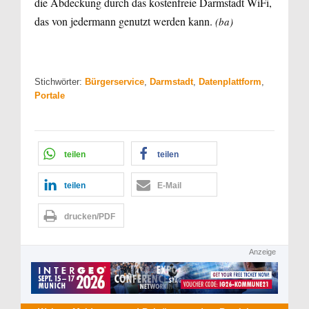
die Abdeckung durch das kostenfreie Darmstadt WiFi,
das von jedermann genutzt werden kann.
(ba)
Stichwörter:
Bürgerservice
,
Darmstadt
,
Datenplattform
,
Portale
teilen
teilen
teilen
E-Mail
drucken/PDF
Anzeige