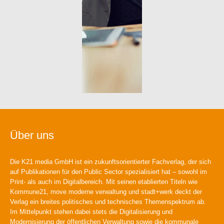
Über uns
Die K21 media GmbH ist ein zukunftsorientierter Fachverlag, der sich
auf Publikationen für den Public Sector spezialisiert hat – sowohl im
Print- als auch im Digitalbereich. Mit seinen etablierten Titeln wie
Kommune21, move moderne verwaltung und stadt+werk deckt der
Verlag ein breites politisches und technisches Themenspektrum ab.
Im Mittelpunkt stehen dabei stets die Digitalisierung und
Modernisierung der öffentlichen Verwaltung sowie die kommunale