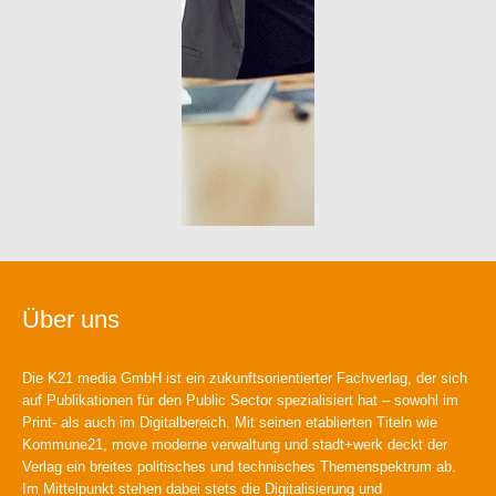
Über uns
Die K21 media GmbH ist ein zukunftsorientierter Fachverlag, der sich
auf Publikationen für den Public Sector spezialisiert hat – sowohl im
Print- als auch im Digitalbereich. Mit seinen etablierten Titeln wie
Kommune21, move moderne verwaltung und stadt+werk deckt der
Verlag ein breites politisches und technisches Themenspektrum ab.
Im Mittelpunkt stehen dabei stets die Digitalisierung und