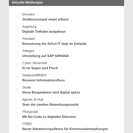
Aktuelle Meldungen
Dresden
Straßenzustand smart erfasst
Augsburg
Digitale Teilhabe ausgebaut
Potsdam
Erneuerung der Schul-IT liegt im Zeitplan
Solingen
Umstellung auf SAP S/4HANA
Cyber-Sicherheit
KI ist Segen und Fluch
Databund/BMDS
Besserer Informationsfluss
Studie
Diese Bürgerämter sind digital spitze
Agentic AI Hub
Start der zweiten Bewerbungsrunde
Pfungstadt
Mit No-Code zu digitalen Diensten
ITEBO
Neuer Alarmierungsdienst für Kommunalverwaltungen