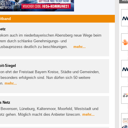
Aus
itband
netz
elekom auch im niederbayerischen Abensberg neue Wege beim
derem durch schlanke Genehmigungs- und
usbauprozess deutlich zu beschleunigen.
mehr...
it-Siegel
ion ehrt der Freistaat Bayern Kreise, Städte und Gemeinden,
esonders erfolgreich sind. Nun dürfen sich 50 weitere
en.
mehr...
s Netz
d Bevensen, Lüneburg, Kaltenmoor, Moorfeld, Weststadt und
etz gehen. Möglich macht dies Anbieter lünecom.
mehr...