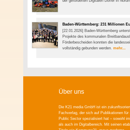
der geförderten Digitalen Dörfer in Nor
Baden-Württemberg: 231 Millionen Eu
[22.01.2026] Baden-Württemberg unterst
Projekte des kommunalen Breitbandausb
Förderbescheiden konnten die landesseit
vollständig gebunden werden.
mehr...
Über uns
Die K21 media GmbH ist ein zukunftsorient
Fachverlag, der sich auf Publikationen für
Public Sector spezialisiert hat – sowohl im
als auch im Digitalbereich. Mit seinen etab