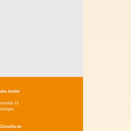
edia GmbH
chstraße 13
tuttgart
k21media.de