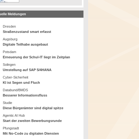
uelle Meldungen
Dresden
Straßenzustand smart erfasst
Augsburg
Digitale Teilhabe ausgebaut
Potsdam
Erneuerung der Schul-IT liegt im Zeitplan
Solingen
Umstellung auf SAP S/4HANA
Cyber-Sicherheit
KI ist Segen und Fluch
Databund/BMDS
Besserer Informationsfluss
Studie
Diese Bürgerämter sind digital spitze
Agentic AI Hub
Start der zweiten Bewerbungsrunde
Pfungstadt
Mit No-Code zu digitalen Diensten