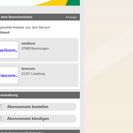
 dem Branchenindex
Anzeige
ewählte Anbieter aus dem Bereich
itband:
sewikom
37688 Beverungen
lünecom
21337 Lüneburg
verwaltung
Abonnement bestellen
Abonnement kündigen