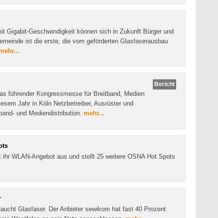
 mit Gigabit-Geschwindigkeit können sich in Zukunft Bürger und
emeinde ist die erste, die vom geförderten Glasfaserausbau
mehr...
Bericht
as führender Kongressmesse für Breitband, Medien
diesem Jahr in Köln Netzbetreiber, Ausrüster und
tband- und Mediendistribution.
mehr...
ots
t ihr WLAN-Angebot aus und stellt 25 weitere OSNA Hot Spots
r
braucht Glasfaser. Der Anbieter sewikom hat fast 40 Prozent