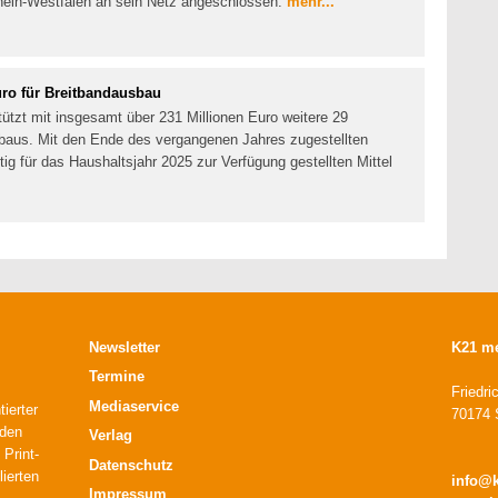
drhein-Westfalen an sein Netz angeschlossen.
mehr...
ro für Breitbandausbau
ützt mit insgesamt über 231 Millionen Euro weitere 29
aus. Mit den Ende des vergangenen Jahres zugestellten
ig für das Haushaltsjahr 2025 zur Verfügung gestellten Mittel
Newsletter
K21 m
Termine
Friedri
Mediaservice
ierter
70174 S
 den
Verlag
 Print-
Datenschutz
lierten
info@
Impressum