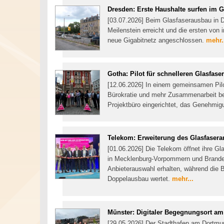
Dresden: Erste Haushalte surfen im G
[03.07.2026] Beim Glasfaserausbau in 
Meilenstein erreicht und die ersten vo
neue Gigabitnetz angeschlossen.
mehr.
Gotha: Pilot für schnelleren Glasfas
[12.06.2026] In einem gemeinsamen Pilo
Bürokratie und mehr Zusammenarbeit bei
Projektbüro eingerichtet, das Genehmi
Telekom: Erweiterung des Glasfaser
[01.06.2026] Die Telekom öffnet ihre 
in Mecklenburg-Vorpommern und Brande
Anbieterauswahl erhalten, während die B
Doppelausbau wertet.
mehr...
Münster: Digitaler Begegnungsort am
[29.05.2026] Der Stadthafen am Dortmu