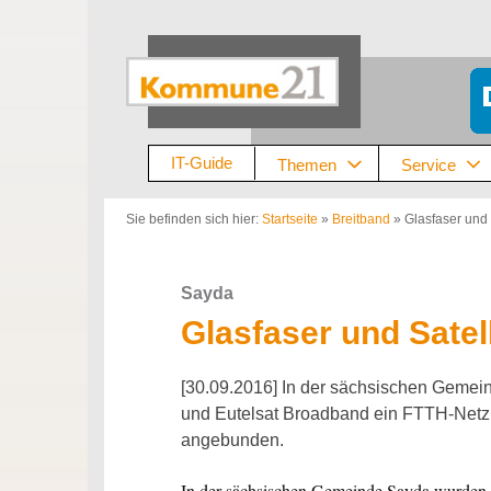
Zum
Inhalt
springen
IT-Guide
Themen
Service
Sie befinden sich hier:
Startseite
»
Breitband
»
Glasfaser und 
Sayda
Glasfaser und Satel
[30.09.2016] In der sächsischen Geme
und Eutelsat Broadband ein FTTH-Netz 
angebunden.
In der sächsischen Gemeinde Sayda wurden sa