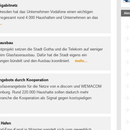
igabitnetz
Dresden hat das Unternehmen Vodafone einen wichtigen
Akt
n insgesamt rund 4.000 Haushalten und Unternehmen an das
..
erausbau
tprojekt setzen die Stadt Gotha und die Telekom auf weniger
m Glasfaserausbau. Dafür hat die Stadt eigens ein
gungen bündelt und den Ausbau koordiniert.
mehr...
angebots durch Kooperation
Glasfaserangebote für die Netze von e.discom und WEMACOM
nburg. Rund 220.000 Haushalte sollen dadurch mehr
ranche die Kooperation als Signal gegen kostspieligen
 Hafen
nd-Ems-Kanal in Münster wandelt sich vom gewerblich