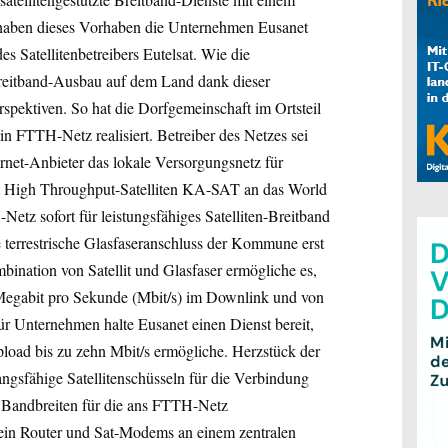
t haben dieses Vorhaben die Unternehmen Eusanet
s Satellitenbetreibers Eutelsat. Wie die
Breitband-Ausbau auf dem Land dank dieser
spektiven. So hat die Dorfgemeinschaft im Ortsteil
n FTTH-Netz realisiert. Betreiber des Netzes sei
rnet-Anbieter das lokale Versorgungsnetz für
at High Throughput-Satelliten KA-SAT an das World
z sofort für leistungsfähiges Satelliten-Breitband
 terrestrische Glasfaseranschluss der Kommune erst
bination von Satellit und Glasfaser ermögliche es,
 Megabit pro Sekunde (Mbit/s) im Downlink und von
ür Unternehmen halte Eusanet einen Dienst bereit,
load bis zu zehn Mbit/s ermögliche. Herzstück der
gsfähige Satellitenschüsseln für die Verbindung
en Bandbreiten für die ans FTTH-Netz
 ein Router und Sat-Modems an einem zentralen