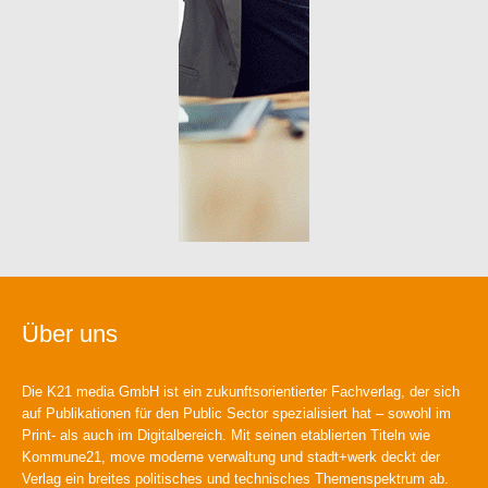
Über uns
Die K21 media GmbH ist ein zukunftsorientierter Fachverlag, der sich
auf Publikationen für den Public Sector spezialisiert hat – sowohl im
Print- als auch im Digitalbereich. Mit seinen etablierten Titeln wie
Kommune21, move moderne verwaltung und stadt+werk deckt der
Verlag ein breites politisches und technisches Themenspektrum ab.