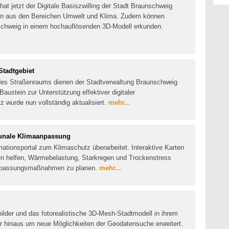
at jetzt der Digitale Basiszwilling der Stadt Braunschweig
ten aus den Bereichen Umwelt und Klima. Zudem können
nschweig in einem hochauflösenden 3D-Modell erkunden.
tadtgebiet
des Straßenraums dienen der Stadtverwaltung Braunschweig
 Baustein zur Unterstützung effektiver digitaler
z wurde nun vollständig aktualisiert.
mehr...
munale Klimaanpassung
mationsportal zum Klimaschutz überarbeitet. Interaktive Karten
n helfen, Wärmebelastung, Starkregen und Trockenstress
Anpassungsmaßnahmen zu planen.
mehr...
tbilder und das fotorealistische 3D-Mesh-Stadtmodell in ihrem
er hinaus um neue Möglichkeiten der Geodatensuche erweitert.