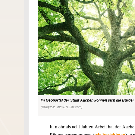
Im Geoportal der Stadt Aachen können sich die Bürger 
(Bildquelle: blew1/123rf.com)
In mehr als acht Jahren Arbeit hat der Aache
wir berichteten
Bäume vorgenommen (
). A