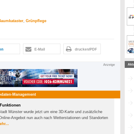
Baumkataster
,
Grünpflege
len
E-Mail
drucken/PDF
Akt
Anzeige
odaten-Management
 Funktionen
Stadt Münster wurde jetzt um eine 3D-Karte und zusätzliche
Online-Angebot nun auch nach Wetterstationen und Standorten
hr...