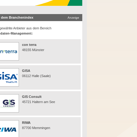
 dem Branchenindex
Anzeige
ewählte Anbieter aus dem Bereich
daten-Management:
con terra
48155 Münster
GISA
06112 Halle (Saale)
GIS Consult
45721 Haltern am See
RIWA
87700 Memmingen