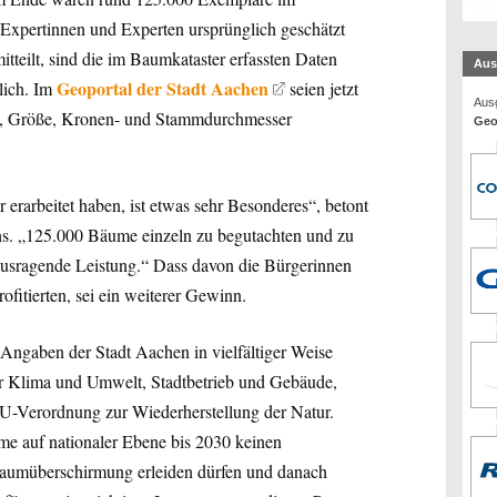
e Expertinnen und Experten ursprünglich geschätzt
itteilt, sind die im Baumkataster erfassten Daten
Aus
Geoportal der Stadt Aachen
lich. Im
seien jetzt
Ausg
g, Größe, Kronen- und Stammdurchmesser
Geo
erarbeitet haben, ist etwas sehr Besonderes“, betont
s. „125.000 Bäume einzeln zu begutachten und zu
rausragende Leistung.“ Dass davon die Bürgerinnen
ofitierten, sei ein weiterer Gewinn.
 Angaben der Stadt Aachen in vielfältiger Weise
ür Klima und Umwelt, Stadtbetrieb und Gebäude,
U-Verordnung zur Wiederherstellung der Natur.
teme auf nationaler Ebene bis 2030 keinen
 Baumüberschirmung erleiden dürfen und danach