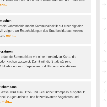
Online-Angebot nun auch nach Wetterstationen und Standorten
hr...
r machen
hfeld-Vahrenheide macht Kommunalpolitik auf einer digitalen
 will zeigen, wo Entscheidungen des Stadtbezirksrats konkret
rken.
mehr...
eraturen
 brütende Sommerhitze mit einer interaktiven Karte, die
oder Kirchen ausweist. Damit will die Stadt während
ohlbefinden von Bürgerinnen und Bürgern unterstützen.
eitskompass
s Wesel wird zum Hitze- und Gesundheitskompass ausgebaut:
chnell zu gesundheits- und hitzerelevanten Angeboten und
t.
mehr...