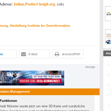
Julian.Psotta@heigit.org
-Adresse:
.
(sib)
rmung
,
Heidelberg Institute for Geoinformation
Akt
len
E-Mail
drucken/PDF
Anzeige
odaten-Management
 Funktionen
Stadt Münster wurde jetzt um eine 3D-Karte und zusätzliche