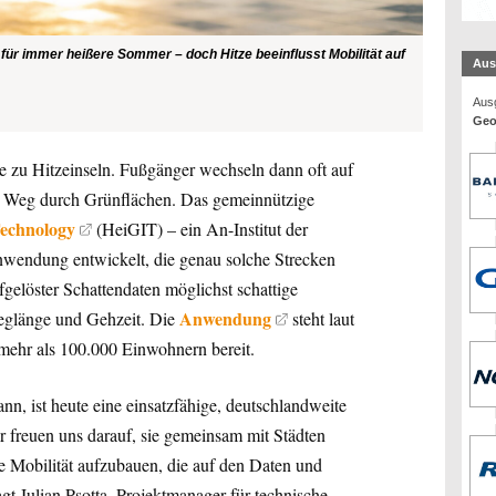
 für immer heißere Sommer – doch Hitze beeinflusst Mobilität auf
Aus
Ausg
Geo
e zu Hitzeinseln. Fußgänger wechseln dann oft auf
en Weg durch Grünflächen. Das gemeinnützige
Technology
(HeiGIT) – ein An-Institut der
Anwendung entwickelt, die genau solche Strecken
gelöster Schattendaten möglichst schattige
Anwendung
eglänge und Gehzeit. Die
steht laut
 mehr als 100.000 Einwohnern bereit.
n, ist heute eine einsatzfähige, deutschlandweite
freuen uns darauf, sie gemeinsam mit Städten
e Mobilität aufzubauen, die auf den Daten und
agt Julian Psotta, Projektmanager für technische