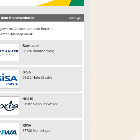
 dem Branchenindex
Anzeige
ewählte Anbieter aus dem Bereich
daten-Management:
Barthauer
38126 Braunschweig
GISA
06112 Halle (Saale)
NOLIS
31582 Nienburg/Weser
RIWA
87700 Memmingen