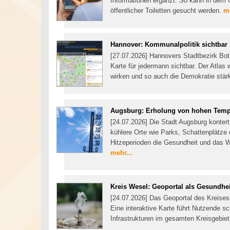
Informationen ergänzt. So kann in dem 
öffentlicher Toiletten gesucht werden.
me
Hannover: Kommunalpolitik sichtba
[27.07.2026] Hannovers Stadtbezirk Bot
Karte für jedermann sichtbar. Der Atlas
wirken und so auch die Demokratie stä
Augsburg: Erholung von hohen Temp
[24.07.2026] Die Stadt Augsburg kontert
kühlere Orte wie Parks, Schattenplätze 
Hitzeperioden die Gesundheit und das W
mehr...
Kreis Wesel: Geoportal als Gesundh
[24.07.2026] Das Geoportal des Kreise
Eine interaktive Karte führt Nutzende s
Infrastrukturen im gesamten Kreisgebie