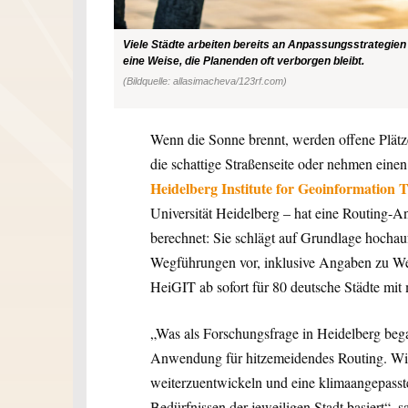
Viele Städte arbeiten bereits an Anpassungsstrategien
eine Weise, die Planenden oft verborgen bleibt.
(Bildquelle: allasimacheva/123rf.com)
Wenn die Sonne brennt, werden offene Plätz
die schattige Straßenseite oder nehmen ein
Heidelberg Institute for Geoinformation 
Universität Heidelberg – hat eine Routing-
berechnet: Sie schlägt auf Grundlage hochauf
Wegführungen vor, inklusive Angaben zu W
HeiGIT ab sofort für 80 deutsche Städte mit
„Was als Forschungsfrage in Heidelberg began
Anwendung für hitzemeidendes Routing. Wir 
weiterzuentwickeln und eine klimaangepasst
Bedürfnissen der jeweiligen Stadt basiert“, s