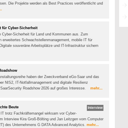
n. Die Projekte werden als Best Practices veröffentlicht und
..
für Cyber-Sicherheit
die Cyber-Sicherheit für Land und Kommunen aus. Zum
n erweitertes Schwachstellenmanagement, mobile IT für
igitale souveräne Arbeitsplätze und IT-Infrastruktur sichern
y Roadshow
anstaltungsreihe haben der Zweckverband eGo-Saar und das
er NIS2, IT-Notfallmanagement und digitale Resilienz
ie SaarSecurity Roadshow 2026 auf großes Interesse.
mehr...
chte Beute
Interview
 IT trotz Fachkräftemangel wirksam vor Cyber-
 im Interview Kira Groß-Bölting und Jan Leitzgen vom Computer
RT) des Unternehmens G DATA Advanced Analytics.
mehr...