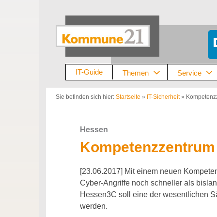
Zum
Inhalt
springen
IT-Guide
Themen
Service
Sie befinden sich hier:
Startseite
»
IT-Sicherheit
»
Kompetenzz
Hessen
Kompetenzzentrum f
[23.06.2017] Mit einem neuen Kompeten
Cyber-Angriffe noch schneller als bisl
Hessen3C soll eine der wesentlichen 
werden.