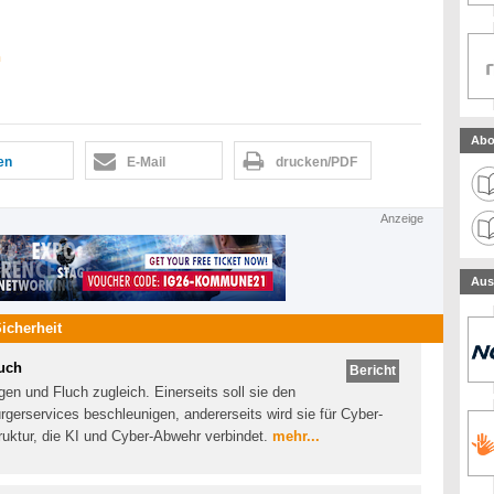
h
Abo
len
E-Mail
drucken/PDF
Anzeige
Aus
Sicherheit
luch
Bericht
gen und Fluch zugleich. Einerseits soll sie den
erservices beschleunigen, andererseits wird sie für Cyber-
struktur, die KI und Cyber-Abwehr verbindet.
mehr...