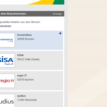
 dem Branchenindex
Anzeige
ewählte Anbieter aus dem Bereich
icherheit:
Governikus
28359 Bremen
GISA
06112 Halle (Saale)
regio iT
52070 Aachen
audius
71384 Weinstadt