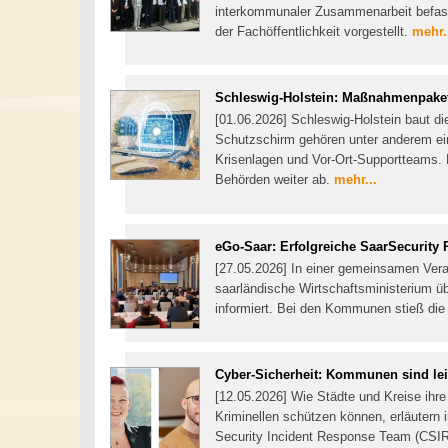
interkommunaler Zusammenarbeit befasse
der Fachöffentlichkeit vorgestellt.
mehr.
Schleswig-Holstein: Maßnahmenpaket 
[01.06.2026] Schleswig-Holstein baut 
Schutzschirm gehören unter anderem ei
Krisenlagen und Vor-Ort-Supportteams. D
Behörden weiter ab.
mehr...
eGo-Saar: Erfolgreiche SaarSecurit
[27.05.2026] In einer gemeinsamen Ver
saarländische Wirtschaftsministerium üb
informiert. Bei den Kommunen stieß d
Cyber-Sicherheit: Kommunen sind lei
[12.05.2026] Wie Städte und Kreise ihre
Kriminellen schützen können, erläutern
Security Incident Response Team (CSI