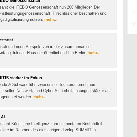
 ITEBO Genossenschaft
zählt die ITEBO Genossenschaft nun 200 Mitglieder. Der
ienstleistungsgenossenschaft IT rechtssicher beschaffen und
sdigitalisierung nutzen.
mehr...
estartet
usch und neue Perspektiven in der Zusammenarbeit
 Anfang Juli das Haus der öffentlichen IT in Berlin.
mehr...
ITIS stärker im Fokus
ohde & Schwarz führt zwei seiner Tochterunternehmen
sollen Netzwerk- und Cyber-Sicherheitslösungen stärker auf
sgerichtet werden.
mehr...
 AI
acht Künstliche Intelligenz zum elementaren Bestandteil
rfolgte im Rahmen des diesjährigen d.velop SUMMIT in