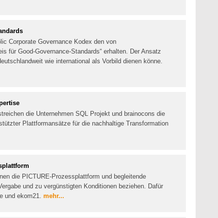
andards
blic Corporate Governance Kodex den von
eis für Good-Governance-Standards“ erhalten. Der Ansatz
eutschlandweit wie international als Vorbild dienen könne.
pertise
rstreichen die Unternehmen SQL Projekt und brainocons die
stützter Plattformansätze für die nachhaltige Transformation
splattform
en die PICTURE-Prozessplattform und begleitende
 Vergabe und zu vergünstigten Konditionen beziehen. Dafür
ure und ekom21.
mehr...