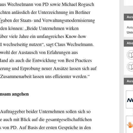
laus Wechselmann von PD sowie Michael Rogasch
ten anlässlich der Unterzeichnung im Berliner
Aus
fgaben der Staats- und Verwaltungsmodernisierung
werden können: „Beide Unternehmen wirken
Ausg
Unt
r über viele Jahre ein umfangreiches Know-how
l wechselseitig nutzen“, sagt Claus Wechselmann.
Abo
owohl der Austausch von Erfahrungen aus
Hand als auch die Entwicklung von Best Practices
zierung und Erprobung neuer Ansätze lassen sich auf
er Zusammenarbeit lassen uns effizienter werden.“
Aus
insam angehen
n Auftraggeber beider Unternehmen sollen sich so
re auch mit Blick auf die gesamtgesellschaftlichen
s von PD. Auf Basis der ersten Gespräche in den