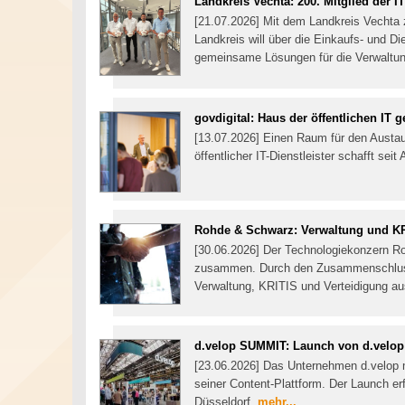
Landkreis Vechta: 200. Mitglied der
[21.07.2026] Mit dem Landkreis Vechta 
Landkreis will über die Einkaufs- und D
gemeinsame Lösungen für die Verwaltung
govdigital: Haus der öffentlichen IT g
[13.07.2026] Einen Raum für den Austa
öffentlicher IT-Dienstleister schafft seit
Rohde & Schwarz: Verwaltung und KR
[30.06.2026] Der Technologiekonzern R
zusammen. Durch den Zusammenschluss 
Verwaltung, KRITIS und Verteidigung au
d.velop SUMMIT: Launch von d.velop
[23.06.2026] Das Unternehmen d.velop m
seiner Content-Plattform. Der Launch e
Düsseldorf.
mehr...