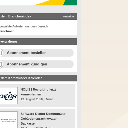
 dem Branchenindex
Anzeige
ewählte Anbieter aus dem Bereich
ernehmen:
verwaltung
Abonnement bestellen
Abonnement kündigen
 dem Kommune21 Kalender
NOLIS | Recruiting jetzt
kennenlernen
13. August 2026, Online
Software-Demo: Kommunaler
Gebärdensprach-Avatar-
Baukasten