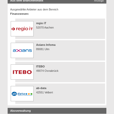
Aus dem Branchenindex
Anzeige
Ausgewählte Anbieter aus dem Bereich
Finanzwesen:
regio iT
52070 Aachen
Axians Infoma
89081 Ulm
ITEBO
49074 Osnabrück
ab-data
42551 Velbert
Aboverwaltung