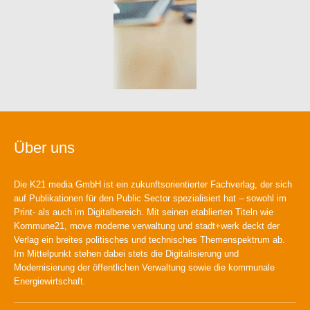
Über uns
Die K21 media GmbH ist ein zukunftsorientierter Fachverlag, der sich
auf Publikationen für den Public Sector spezialisiert hat – sowohl im
Print- als auch im Digitalbereich. Mit seinen etablierten Titeln wie
Kommune21, move moderne verwaltung und stadt+werk deckt der
Verlag ein breites politisches und technisches Themenspektrum ab.
Im Mittelpunkt stehen dabei stets die Digitalisierung und
Modernisierung der öffentlichen Verwaltung sowie die kommunale
Energiewirtschaft.