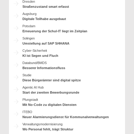
Dresden
Straßenzustand smart erfasst
Augsburg
Digitale Teilhabe ausgebaut
Potsdam
Erneuerung der Schul-IT liegt im Zeitplan
Solingen
Umstellung auf SAP S/4HANA
Cyber-Sicherheit
KI ist Segen und Fluch
Databund/BMDS
Besserer Informationsfluss
Studie
Diese Bürgerämter sind digital spitze
Agentic AI Hub
Start der zweiten Bewerbungsrunde
Pfungstadt
Mit No-Code zu digitalen Diensten
ITEBO
Neuer Alarmierungsdienst für Kommunalverwaltungen
Verwaltungsmodernisierung
Wo Personal fehlt, trägt Struktur