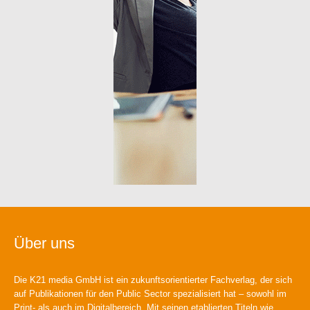
Über uns
Die K21 media GmbH ist ein zukunftsorientierter Fachverlag, der sich
auf Publikationen für den Public Sector spezialisiert hat – sowohl im
Print- als auch im Digitalbereich. Mit seinen etablierten Titeln wie