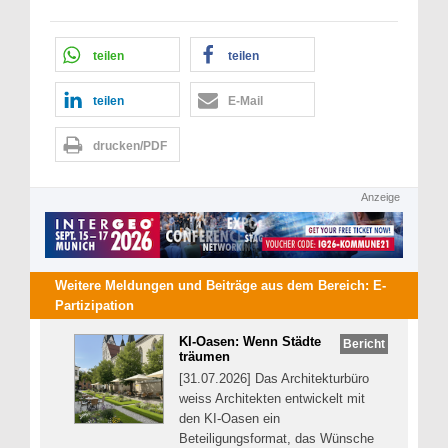
teilen
teilen
teilen
E-Mail
drucken/PDF
Anzeige
Weitere Meldungen und Beiträge aus dem Bereich:
E-
Partizipation
KI-Oasen: Wenn Städte
Bericht
träumen
[31.07.2026] Das Architekturbüro
weiss Architekten entwickelt mit
den KI-Oasen ein
Beteiligungsformat, das Wünsche