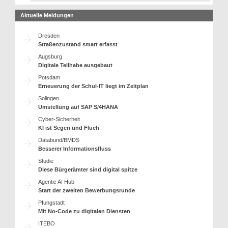
Aktuelle Meldungen
Dresden
Straßenzustand smart erfasst
Augsburg
Digitale Teilhabe ausgebaut
Potsdam
Erneuerung der Schul-IT liegt im Zeitplan
Solingen
Umstellung auf SAP S/4HANA
Cyber-Sicherheit
KI ist Segen und Fluch
Databund/BMDS
Besserer Informationsfluss
Studie
Diese Bürgerämter sind digital spitze
Agentic AI Hub
Start der zweiten Bewerbungsrunde
Pfungstadt
Mit No-Code zu digitalen Diensten
ITEBO