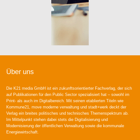
Über uns
Die K21 media GmbH ist ein zukunftsorientierter Fachverlag, der sich
auf Publikationen für den Public Sector spezialisiert hat – sowohl im
Print- als auch im Digitalbereich. Mit seinen etablierten Titeln wie
Kommune21, move moderne verwaltung und stadt+werk deckt der
Verlag ein breites politisches und technisches Themenspektrum ab.
Im Mittelpunkt stehen dabei stets die Digitalisierung und
Modernisierung der öffentlichen Verwaltung sowie die kommunale
Energiewirtschaft.