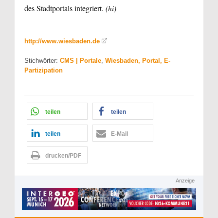
des Stadtportals integriert.
(hi)
http://www.wiesbaden.de
Stichwörter:
CMS | Portale
,
Wiesbaden, Portal, E-
Partizipation
teilen
teilen
teilen
E-Mail
drucken/PDF
Anzeige