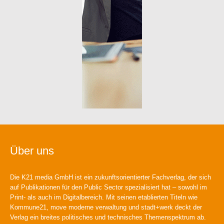
Über uns
Die K21 media GmbH ist ein zukunftsorientierter Fachverlag, der sich
auf Publikationen für den Public Sector spezialisiert hat – sowohl im
Print- als auch im Digitalbereich. Mit seinen etablierten Titeln wie
Kommune21, move moderne verwaltung und stadt+werk deckt der
Verlag ein breites politisches und technisches Themenspektrum ab.