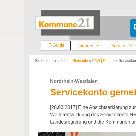
Zum
Inhalt
springen
IT-Guide
Themen
Service
Sie befinden sich hier:
Startseite
»
CMS | Portale
»
Serviceko
Nordrhein-Westfalen
Servicekonto geme
[28.03.2017] Eine Absichtserklärung z
Weiterentwicklung des Servicekonto.NR
Landesregierung und die Kommunen unt