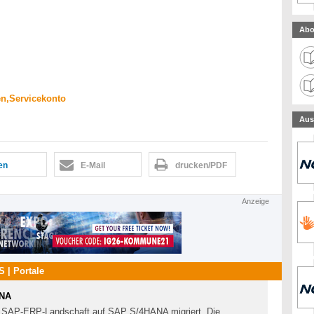
Abo
en,Servicekonto
Aus
len
E-Mail
drucken/PDF
Anzeige
 | Portale
ANA
hre SAP-ERP-Landschaft auf SAP S/4HANA migriert. Die