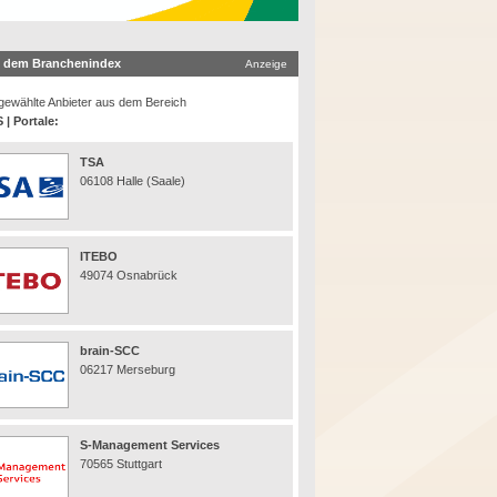
 dem Branchenindex
Anzeige
ewählte Anbieter aus dem Bereich
 | Portale:
TSA
06108 Halle (Saale)
ITEBO
49074 Osnabrück
brain-SCC
06217 Merseburg
S-Management Services
70565 Stuttgart