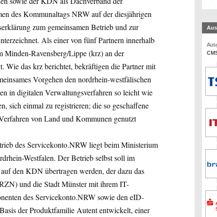
nen sowie der KDN als Dachverband der
men des Kommunaltags NRW auf der diesjährigen
tserklärung zum gemeinsamen Betrieb und zur
Aus
erzeichnet. Als einer von fünf Partnern innerhalb
Ausg
 Minden-Ravensberg/Lippe (krz) an der
CMS
Wie das krz berichtet, bekräftigen die Partner mit
emeinsames Vorgehen den nordrhein-westfälischen
ren in digitalen Verwaltungsverfahren so leicht wie
, sich einmal zu registrieren; die so geschaffene
ine-Verfahren von Land und Kommunen genutzt
rieb des Servicekonto.NRW liegt beim Ministerium
rhein-Westfalen. Der Betrieb selbst soll im
 auf den KDN übertragen werden, der dazu das
N) und die Stadt Münster mit ihrem IT-
mponenten des Servicekonto.NRW sowie den eID-
asis der Produktfamilie Autent entwickelt, einer