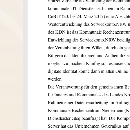
Spitzenverbände als Vertretung der Kommu
kommunalen IT-Dienstleister haben im Rah
CeBIT (20. bis 24. März 2017) eine Absich
Weiterentwicklung des Servicekonto.NRW unt
des KDN ist das Kommunale Rechenzentrum
Entwicklung des Servicekonto.NRW beteiligt. 
der Vereinbarung ihren Willen, durch ein g
Bürgern das Identifizieren und Authentifizie
möglich zu machen. Künftig soll es ausreichen
digitale Identität könne dann in allen Onl
werden.
Die Verantwortung für den gemeinsamen Bet
für Inneres und Kommunales des Landes Nord
Rahmen einer Datenverarbeitung im Auftrag
Kommunale Rechenzentrum Niederrhein (KRZ
Dienstleister citeq beauftragt hat. Die Ko
Server hat das Unternehmen Governikus auf B