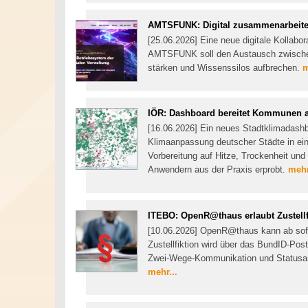
AMTSFUNK: Digital zusammenarbeit
[25.06.2026] Eine neue digitale Kollabor
AMTSFUNK soll den Austausch zwischen
stärken und Wissenssilos aufbrechen.
m
IÖR: Dashboard bereitet Kommunen a
[16.06.2026] Ein neues Stadtklimadashbo
Klimaanpassung deutscher Städte in e
Vorbereitung auf Hitze, Trockenheit un
Anwendern aus der Praxis erprobt.
mehr
ITEBO: OpenR@thaus erlaubt Zustellf
[10.06.2026] OpenR@thaus kann ab sofor
Zustellfiktion wird über das BundID-Po
Zwei-Wege-Kommunikation und Statusan
mehr...