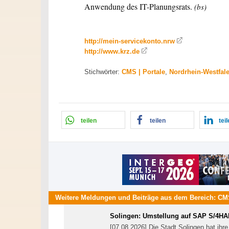
Anwendung des IT-Planungsrats.
(bs)
http://mein-servicekonto.nrw
http://www.krz.de
Stichwörter:
CMS | Portale
,
Nordrhein-Westfal
teilen
teilen
tei
Weitere Meldungen und Beiträge aus dem Bereich:
CMS
Solingen: Umstellung auf SAP S/4H
[07.08.2026] Die Stadt Solingen hat i