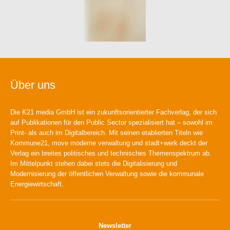
Über uns
Die K21 media GmbH ist ein zukunftsorientierter Fachverlag, der sich
auf Publikationen für den Public Sector spezialisiert hat – sowohl im
Print- als auch im Digitalbereich. Mit seinen etablierten Titeln wie
Kommune21, move moderne verwaltung und stadt+werk deckt der
Verlag ein breites politisches und technisches Themenspektrum ab.
Im Mittelpunkt stehen dabei stets die Digitalisierung und
Modernisierung der öffentlichen Verwaltung sowie die kommunale
Energiewirtschaft.
Newsletter