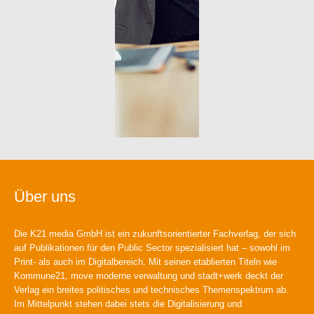
Über uns
Die K21 media GmbH ist ein zukunftsorientierter Fachverlag, der sich
auf Publikationen für den Public Sector spezialisiert hat – sowohl im
Print- als auch im Digitalbereich. Mit seinen etablierten Titeln wie
Kommune21, move moderne verwaltung und stadt+werk deckt der
Verlag ein breites politisches und technisches Themenspektrum ab.
Im Mittelpunkt stehen dabei stets die Digitalisierung und