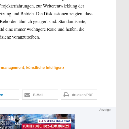
rojekterfahrungen, zur Weiterentwicklung der
tzung und Betrieb. Die Diskussionen zeigten, dass
hörden ähnlich gelagert sind. Standardisierte,
d eine immer wichtigere Rolle und helfen, die
fizienz voranzutreiben.
rmanagement
,
künstliche Intelligenz
len
E-Mail
drucken/PDF
Anzeige