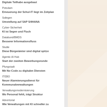
Digitale Teilhabe ausgebaut
Potsdam
Erneuerung der Schul-IT liegt im Zeitplan
Solingen
Umstellung auf SAP S/4HANA
Cyber-Sicherheit
KI ist Segen und Fluch
Databund/BMDS
Besserer Informationsfluss
Studie
Diese Bürgerämter sind digital spitze
Agentic AI Hub
Start der zweiten Bewerbungsrunde
Pfungstadt
Mit No-Code zu digitalen Diensten
ITEBO
Neuer Alarmierungsdienst für
Kommunalverwaltungen
Verwaltungsmodernisierung
Wo Personal fehlt, trägt Struktur
Advertorial
Wie Verwaltungen mit KI schneller zu