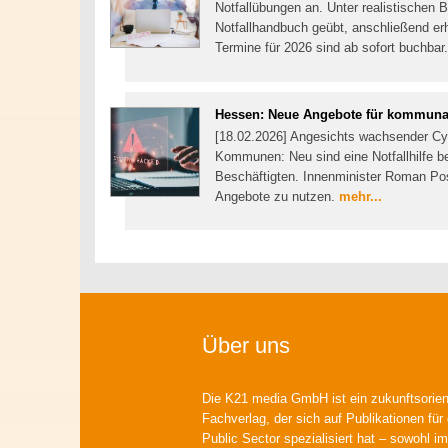
Notfallübungen an. Unter realistischen
Notfallhandbuch geübt, anschließend er
Termine für 2026 sind ab sofort buchbar
Hessen: Neue Angebote für kommunal
[18.02.2026] Angesichts wachsender Cyb
Kommunen: Neu sind eine Notfallhilfe be
Beschäftigten. Innenminister Roman Pos
Angebote zu nutzen.
mehr...
Über uns
Die K21 media GmbH ist ein zukunftsorient
Fachverlag, der sich auf Publikationen für
Public Sector spezialisiert hat – sowohl im