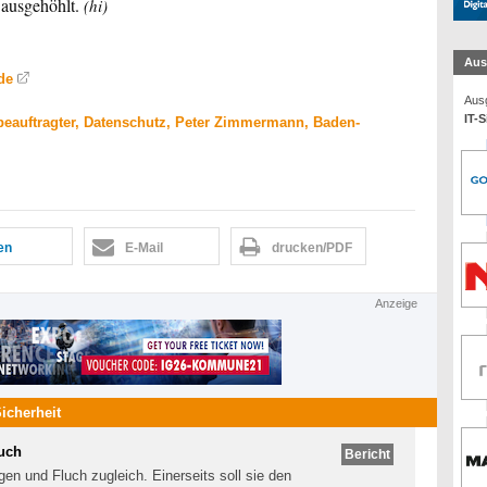
 ausgehöhlt.
(hi)
Aus
de
Ausg
IT-S
eauftragter, Datenschutz, Peter Zimmermann, Baden-
len
E-Mail
drucken/PDF
Anzeige
Sicherheit
luch
Bericht
gen und Fluch zugleich. Einerseits soll sie den