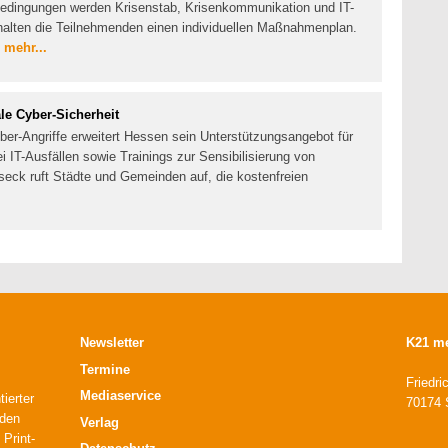
 Bedingungen werden Krisenstab, Krisenkommunikation und IT-
halten die Teilnehmenden einen individuellen Maßnahmenplan.
.
mehr...
e Cyber-Sicherheit
er-Angriffe erweitert Hessen sein Unterstützungsangebot für
i IT-Ausfällen sowie Trainings zur Sensibilisierung von
eck ruft Städte und Gemeinden auf, die kostenfreien
Newsletter
K21 m
Termine
Friedri
Mediaservice
ierter
70174 S
 den
Verlag
 Print-