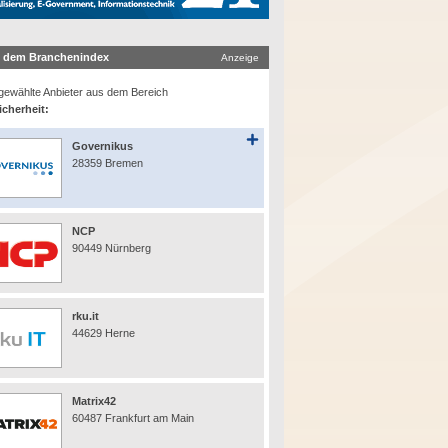
 dem Branchenindex
Anzeige
ewählte Anbieter aus dem Bereich
icherheit:
Governikus
28359 Bremen
NCP
90449 Nürnberg
rku.it
44629 Herne
Matrix42
60487 Frankfurt am Main