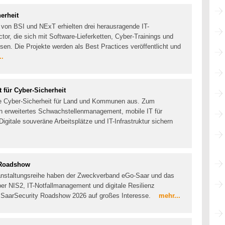
erheit
von BSI und NExT erhielten drei herausragende IT-
or, die sich mit Software-Lieferketten, Cyber-Trainings und
n. Die Projekte werden als Best Practices veröffentlicht und
..
für Cyber-Sicherheit
die Cyber-Sicherheit für Land und Kommunen aus. Zum
n erweitertes Schwachstellenmanagement, mobile IT für
igitale souveräne Arbeitsplätze und IT-Infrastruktur sichern
y Roadshow
anstaltungsreihe haben der Zweckverband eGo-Saar und das
er NIS2, IT-Notfallmanagement und digitale Resilienz
ie SaarSecurity Roadshow 2026 auf großes Interesse.
mehr...