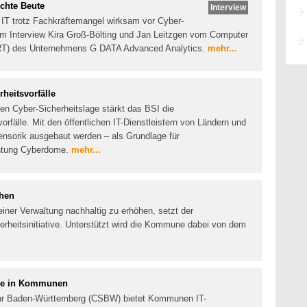
chte Beute
Interview
 IT trotz Fachkräftemangel wirksam vor Cyber-
 im Interview Kira Groß-Bölting und Jan Leitzgen vom Computer
RT) des Unternehmens G DATA Advanced Analytics.
mehr...
heitsvorfälle
en Cyber-Sicherheitslage stärkt das BSI die
orfälle. Mit den öffentlichen IT-Dienstleistern von Ländern und
nsorik ausgebaut werden – als Grundlage für
chtung Cyberdome.
mehr...
chen
einer Verwaltung nachhaltig zu erhöhen, setzt der
erheitsinitiative. Unterstützt wird die Kommune dabei von dem
äbe in Kommunen
tur Baden-Württemberg (CSBW) bietet Kommunen IT-