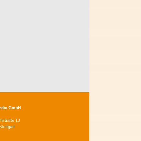
edia GmbH
chstraße 13
tuttgart