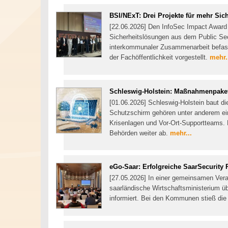
BSI/NExT: Drei Projekte für mehr Sich
[22.06.2026] Den InfoSec Impact Award 
Sicherheitslösungen aus dem Public Sect
interkommunaler Zusammenarbeit befasse
der Fachöffentlichkeit vorgestellt.
mehr.
Schleswig-Holstein: Maßnahmenpaket 
[01.06.2026] Schleswig-Holstein baut 
Schutzschirm gehören unter anderem ei
Krisenlagen und Vor-Ort-Supportteams. D
Behörden weiter ab.
mehr...
eGo-Saar: Erfolgreiche SaarSecurit
[27.05.2026] In einer gemeinsamen Ver
saarländische Wirtschaftsministerium üb
informiert. Bei den Kommunen stieß d