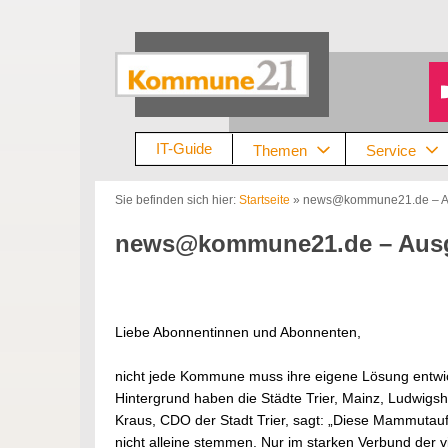
Zum
Inhalt
springen
IT-Guide
Themen
Service
Sie befinden sich hier:
Startseite
»
news@kommune21.de – Au
news@kommune21.de – Ausga
Liebe Abonnentinnen und Abonnenten,
nicht jede Kommune muss ihre eigene Lösung entwic
Hintergrund haben die Städte Trier, Mainz, Ludwigsh
Kraus, CDO der Stadt Trier, sagt: „Diese Mammutauf
nicht alleine stemmen. Nur im starken Verbund der vi