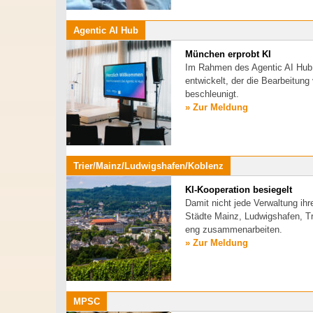
Agentic AI Hub
München erprobt KI
Im Rahmen des Agentic AI Hub w
entwickelt, der die Bearbeitun
beschleunigt.
» Zur Meldung
Trier/Mainz/Ludwigshafen/Koblenz
KI-Kooperation besiegelt
Damit nicht jede Verwaltung ih
Städte Mainz, Ludwigshafen, Tr
eng zusammenarbeiten.
» Zur Meldung
MPSC