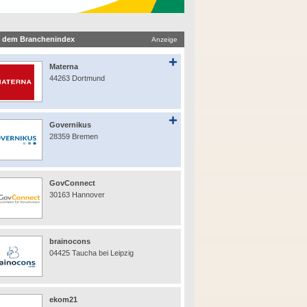
 dem Branchenindex
Anzeige
Materna
44263 Dortmund
Governikus
28359 Bremen
GovConnect
30163 Hannover
brainocons
04425 Taucha bei Leipzig
ekom21