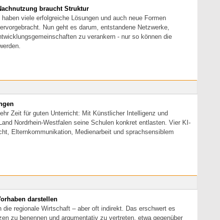
 Nachnutzung braucht Struktur
s haben viele erfolgreiche Lösungen und auch neue Formen
rvorgebracht. Nun geht es darum, entstandene Netzwerke,
twicklungsgemeinschaften zu verankern - nur so können die
 werden.
ungen
r Zeit für guten Unterricht: Mit Künstlicher Intelligenz und
Land Nordrhein-Westfalen seine Schulen konkret entlasten. Vier KI-
echt, Elternkommunikation, Medienarbeit und sprachsensiblem
orhaben darstellen
 die regionale Wirtschaft – aber oft indirekt. Das erschwert es
n zu benennen und argumentativ zu vertreten, etwa gegenüber