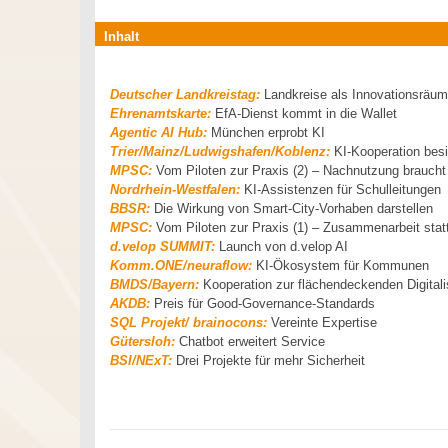
Inhalt
Deutscher Landkreistag:
Landkreise als Innovationsräu
Ehrenamtskarte:
EfA-Dienst kommt in die Wallet
Agentic AI Hub:
München erprobt KI
Trier/Mainz/Ludwigshafen/Koblenz:
KI-Kooperation besi
MPSC:
Vom Piloten zur Praxis (2) – Nachnutzung braucht 
Nordrhein-Westfalen:
KI-Assistenzen für Schulleitungen
BBSR:
Die Wirkung von Smart-City-Vorhaben darstellen
MPSC:
Vom Piloten zur Praxis (1) – Zusammenarbeit stat
d.velop SUMMIT:
Launch von d.velop AI
Komm.ONE/neuraflow:
KI-Ökosystem für Kommunen
BMDS/Bayern:
Kooperation zur flächendeckenden Digitali
AKDB:
Preis für Good-Governance-Standards
SQL Projekt/ brainocons:
Vereinte Expertise
Gütersloh:
Chatbot erweitert Service
BSI/NExT:
Drei Projekte für mehr Sicherheit