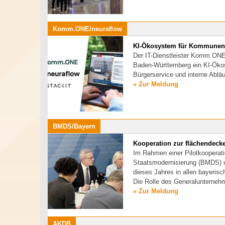
Komm.ONE/neuraflow
KI-Ökosystem für Kommunen
Der IT-Dienstleister Komm.ON
Baden-Württemberg ein KI-Ökosy
Bürgerservice und interne Ablä
» Zur Meldung
BMDS/Bayern
Kooperation zur flächendecke
Im Rahmen einer Pilotkooperati
Staatsmodernisierung (BMDS) u
dieses Jahres in allen bayerisc
Die Rolle des Generalunterne
» Zur Meldung
AKDB