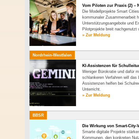
Vom Piloten zur Praxis (2) –
Die Modellprojekte Smart Citie
kommunaler Zusammenarbeit he
Unterstützungsangebote und En
Pilotprojekte breit nachgenutzt
» Zur Meldung
Nordrhein-Westfalen
KI-Assistenzen für Schulleit
Weniger Bürokratie und dafür meh
schlankeren Verfahren will das 
Assistenzen helfen bei Schulr
Unterricht.
» Zur Meldung
BBSR
Die Wirkung von Smart-City-V
Smarte digitale Projekte stärken
Kommunen, den konkreten Nutze