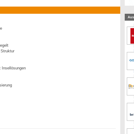
Aus
me
egelt
Struktur
t Insellösungen
sierung