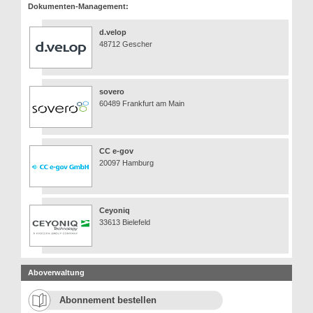
Dokumenten-Management:
d.velop
48712 Gescher
sovero
60489 Frankfurt am Main
CC e-gov
20097 Hamburg
Ceyoniq
33613 Bielefeld
Aboverwaltung
Abonnement bestellen