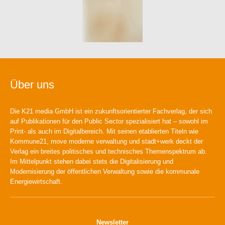
Über uns
Die K21 media GmbH ist ein zukunftsorientierter Fachverlag, der sich
auf Publikationen für den Public Sector spezialisiert hat – sowohl im
Print- als auch im Digitalbereich. Mit seinen etablierten Titeln wie
Kommune21, move moderne verwaltung und stadt+werk deckt der
Verlag ein breites politisches und technisches Themenspektrum ab.
Im Mittelpunkt stehen dabei stets die Digitalisierung und
Modernisierung der öffentlichen Verwaltung sowie die kommunale
Energiewirtschaft.
Newsletter