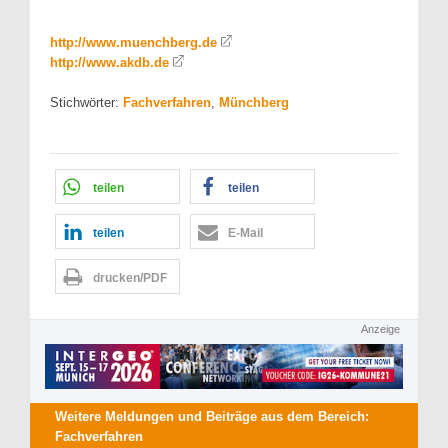
http://www.muenchberg.de
http://www.akdb.de
Stichwörter:
Fachverfahren
,
Münchberg
teilen
teilen
teilen
E-Mail
drucken/PDF
Anzeige
Weitere Meldungen und Beiträge aus dem Bereich:
Fachverfahren