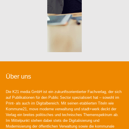
Über uns
Die K21 media GmbH ist ein zukunftsorientierter Fachverlag, der sich
auf Publikationen für den Public Sector spezialisiert hat – sowohl im
Print- als auch im Digitalbereich. Mit seinen etablierten Titeln wie
Kommune21, move moderne verwaltung und stadt+werk deckt der
Verlag ein breites politisches und technisches Themenspektrum ab.
Im Mittelpunkt stehen dabei stets die Digitalisierung und
Modernisierung der öffentlichen Verwaltung sowie die kommunale