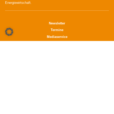
Energiewirtschaft.
Newsletter
Termine
Mediaservice
Verlag
Datenschutz
Impressum
K21 media GmbH
Friedrichstraße 13
70174 Stuttgart
info@k21media.de
www.k21media.de