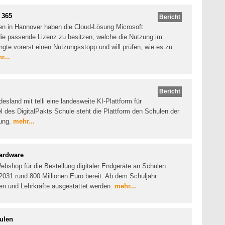
 365
Bericht
len in Hannover haben die Cloud-Lösung Microsoft
 die passende Lizenz zu besitzen, welche die Nutzung im
ngte vorerst einen Nutzungsstopp und will prüfen, wie es zu
r...
Bericht
sland mit telli eine landesweite KI-Plattform für
el des DigitalPakts Schule steht die Plattform den Schulen der
gung.
mehr...
ardware
ebshop für die Bestellung digitaler Endgeräte an Schulen
s 2031 rund 800 Millionen Euro bereit. Ab dem Schuljahr
en und Lehrkräfte ausgestattet werden.
mehr...
hulen