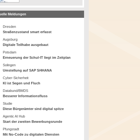
uelle Meldungen
Dresden
Straßenzustand smart erfasst
Augsburg
Digitale Teilhabe ausgebaut
Potsdam
Erneuerung der Schul-IT liegt im Zeitplan
Solingen
Umstellung auf SAP S/4HANA
Cyber-Sicherheit
KI ist Segen und Fluch
Databund/BMDS
Besserer Informationsfluss
Studie
Diese Bürgerämter sind digital spitze
Agentic AI Hub
Start der zweiten Bewerbungsrunde
Pfungstadt
Mit No-Code zu digitalen Diensten