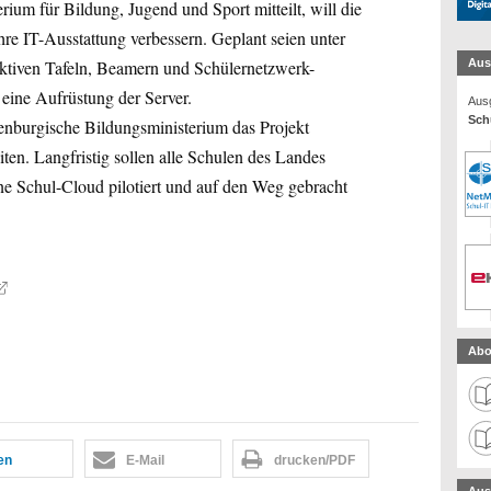
um für Bildung, Jugend und Sport mitteilt, will die
re IT-Ausstattung verbessern. Geplant seien unter
aktiven Tafeln, Beamern und Schülernetzwerk-
Aus
ine Aufrüstung der Server.
Ausg
Schu
nburgische Bildungsministerium das Projekt
ten. Langfristig sollen alle Schulen des Landes
ne Schul-Cloud pilotiert und auf den Weg gebracht
Abo
len
E-Mail
drucken/PDF