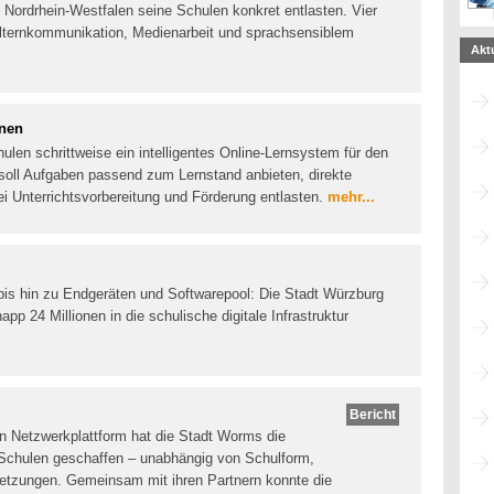
 Nordrhein-Westfalen seine Schulen konkret entlasten. Vier
Elternkommunikation, Medienarbeit und sprachsensiblem
Akt
rnen
ulen schrittweise ein intelligentes Online-Lernsystem für den
 soll Aufgaben passend zum Lernstand anbieten, direkte
 Unterrichtsvorbereitung und Förderung entlasten.
mehr...
bis hin zu Endgeräten und Softwarepool: Die Stadt Würzburg
p 24 Millionen in die schulische digitale Infrastruktur
Bericht
ten Netzwerkplattform hat die Stadt Worms die
7 Schulen geschaffen – unabhängig von Schulform,
setzungen. Gemeinsam mit ihren Partnern konnte die