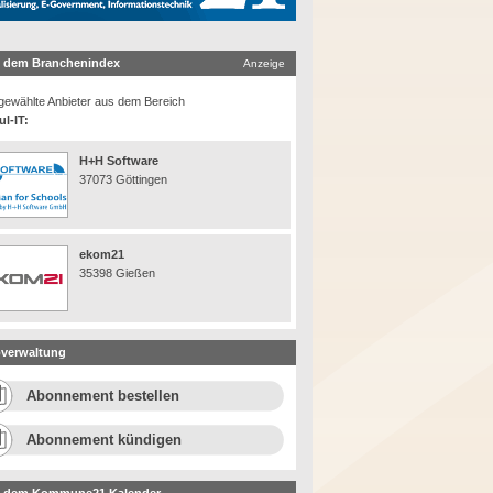
 dem Branchenindex
Anzeige
ewählte Anbieter aus dem Bereich
l-IT:
H+H Software
37073 Göttingen
ekom21
35398 Gießen
verwaltung
Abonnement bestellen
Abonnement kündigen