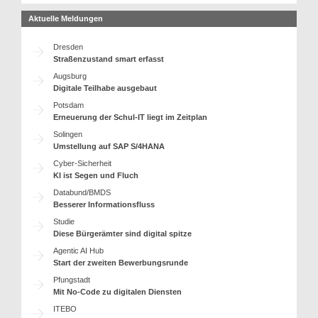
Aktuelle Meldungen
Dresden
Straßenzustand smart erfasst
Augsburg
Digitale Teilhabe ausgebaut
Potsdam
Erneuerung der Schul-IT liegt im Zeitplan
Solingen
Umstellung auf SAP S/4HANA
Cyber-Sicherheit
KI ist Segen und Fluch
Databund/BMDS
Besserer Informationsfluss
Studie
Diese Bürgerämter sind digital spitze
Agentic AI Hub
Start der zweiten Bewerbungsrunde
Pfungstadt
Mit No-Code zu digitalen Diensten
ITEBO