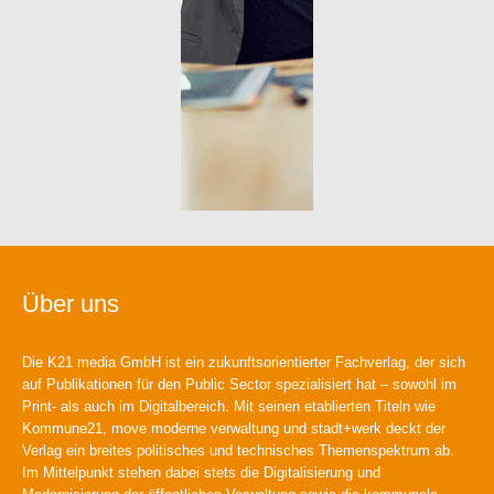
Über uns
Die K21 media GmbH ist ein zukunftsorientierter Fachverlag, der sich
auf Publikationen für den Public Sector spezialisiert hat – sowohl im
Print- als auch im Digitalbereich. Mit seinen etablierten Titeln wie
Kommune21, move moderne verwaltung und stadt+werk deckt der
Verlag ein breites politisches und technisches Themenspektrum ab.
Im Mittelpunkt stehen dabei stets die Digitalisierung und