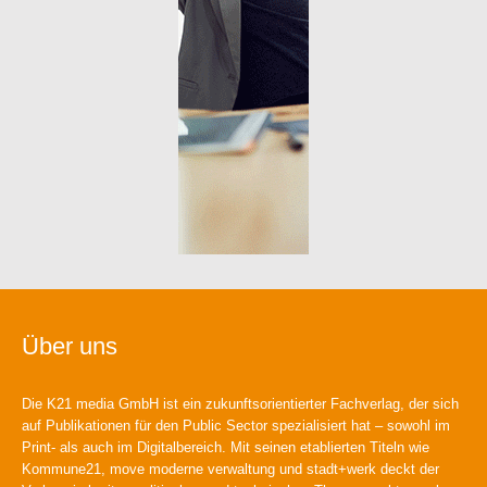
Über uns
Die K21 media GmbH ist ein zukunftsorientierter Fachverlag, der sich
auf Publikationen für den Public Sector spezialisiert hat – sowohl im
Print- als auch im Digitalbereich. Mit seinen etablierten Titeln wie
Kommune21, move moderne verwaltung und stadt+werk deckt der