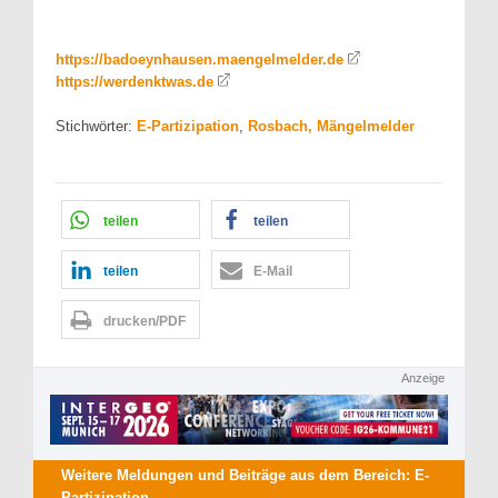
https://badoeynhausen.maengelmelder.de
https://werdenktwas.de
Stichwörter:
E-Partizipation
,
Rosbach, Mängelmelder
teilen
teilen
teilen
E-Mail
drucken/PDF
Anzeige
Weitere Meldungen und Beiträge aus dem Bereich:
E-
Partizipation