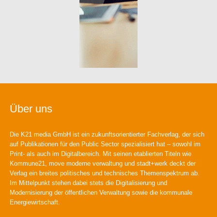
Über uns
Die K21 media GmbH ist ein zukunftsorientierter Fachverlag, der sich
auf Publikationen für den Public Sector spezialisiert hat – sowohl im
Print- als auch im Digitalbereich. Mit seinen etablierten Titeln wie
Kommune21, move moderne verwaltung und stadt+werk deckt der
Verlag ein breites politisches und technisches Themenspektrum ab.
Im Mittelpunkt stehen dabei stets die Digitalisierung und
Modernisierung der öffentlichen Verwaltung sowie die kommunale
Energiewirtschaft.