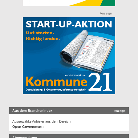
Anzeige
Aus dem Branchenindex
Anzeige
Ausgewählte Anbieter aus dem Bereich
Open Government:
Aboverwaltung