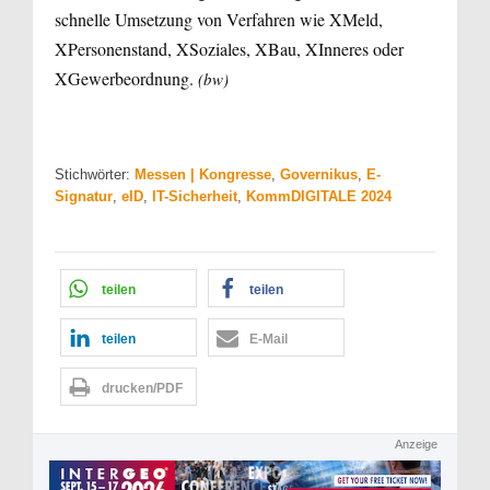
schnelle Umsetzung von Verfahren wie XMeld,
XPersonenstand, XSoziales, XBau, XInneres oder
XGewerbeordnung.
(bw)
Stichwörter:
Messen | Kongresse
,
Governikus
,
E-
Signatur
,
eID
,
IT-Sicherheit
,
KommDIGITALE 2024
teilen
teilen
teilen
E-Mail
drucken/PDF
Anzeige