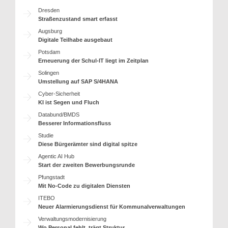
Dresden
Straßenzustand smart erfasst
Augsburg
Digitale Teilhabe ausgebaut
Potsdam
Erneuerung der Schul-IT liegt im Zeitplan
Solingen
Umstellung auf SAP S/4HANA
Cyber-Sicherheit
KI ist Segen und Fluch
Databund/BMDS
Besserer Informationsfluss
Studie
Diese Bürgerämter sind digital spitze
Agentic AI Hub
Start der zweiten Bewerbungsrunde
Pfungstadt
Mit No-Code zu digitalen Diensten
ITEBO
Neuer Alarmierungsdienst für Kommunalverwaltungen
Verwaltungsmodernisierung
Wo Personal fehlt, trägt Struktur